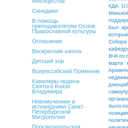
Месяцеслов
КДА. 11
Синодики
Минской
поддерж
В помощь
преподавателям Основ
Был ар
Православной культуры
которые
Оглашение
Собора 
кафедру
Воскресная школа
ВЧК по 
Детский хор
марта о
Архиепи
Всероссийский Помянник
недвиж
Кавалеры ордена
дающий
Святого Князя
Владимира
самоуп
организ
Новомученики и
было по
исповедники Санкт-
Петербургской
позиция
Митрополии
полити
Просветительская
национа