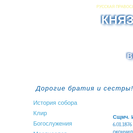
РУССКАЯ ПРАВОС
КНЯ
в
Дорогие братия и сестры!
История собора
Клир
Сщмч. 
Богослужения
6.01.18
окончил