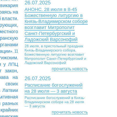
26.07.2025
 викария
АНОНС. 28 июля в 8-45
раясь на
Божественную литургию в
 власти.
Князь-Владимирском соборе
рующих,
возглавит Митрополит
местного
Санкт-Петербургский и
аранскую
Ладожский Варсонофий
органами
28 июля, в престольный праздник
Князь-Владимирского собора,
ции». 11
Божественную литургию возглавит
Рижским.
Митрополит Санкт-Петербургский и
Ладожский Варсонофий
ия у ЛПЦ
прочитать новость
т закон,
рава на
26.07.2025
е своих
Расписание богослужений
в Латвии
на 28 июля — 3 августа
Активная
Расписание богослужений в Князь-
Владимирском соборе на 28 июля
й разных
— 3 августа
крайних
прочитать новость
нические