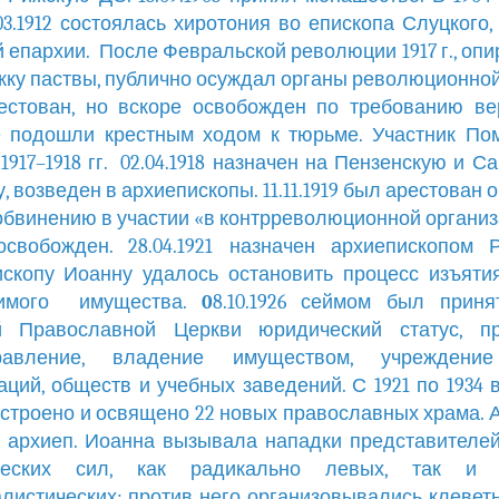
.03.1912 состоялась хиротония во епископа Слуцкого,
 епархии. После Февральской революции 1917 г., опи
ку паствы, публично осуждал органы революционной
естован, но вскоре освобожден по требованию ве
 подошли крестным ходом к тюрьме. Участник По
1917–1918 гг. 02.04.1918 назначен на Пензенскую и С
, возведен в архиепископы. 11.11.1919 был арестован 
обвинению в участии «в контрреволюционной организа
свобожден. 28.04.1921 назначен архиепископом 
скопу Иоанну удалось остановить процесс изъят
имого имущества.
0
8.10.1926 сеймом был приня
 Православной Церкви юридический статус, п
равление, владение имуществом, учреждени
аций, обществ и учебных заведений. С 1921 по 1934 
строено и освящено 22 новых православных храма. 
 архиеп. Иоанна вызывала нападки представителе
ческих сил, как радикально левых, так и 
листических; против него организовывались клевет