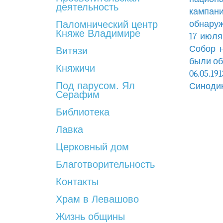
деятельность
кампани
Паломнический центр
обнаруж
Княже Владимире
17 июля
Собор н
Витязи
были об
Княжичи
06.05.1
Под парусом. Ял
Синодик
Серафим
Библиотека
Лавка
Церковный дом
Благотворительность
Контакты
Храм в Левашово
Жизнь общины