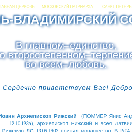
ЛАВНАЯ ЦЕРКОВЬ
МОСКОВСКИЙ ПАТРИАРХАТ
САНКТ-ПЕТЕРБ
ЗЬ-ВЛАДИМИРСКИЙ С
В главном
–
единство,
о второстепенном
–
терпени
во всем
–
любовь.
 Сердечно приветствуем Вас! Добр
Иоанн Архиепископ Рижский
(ПОММЕР Янис Анд
76 – 12.10.1934), архиепископ Рижский и всея Латвии
 Рижскую ДС. 13.09.1903 принял монашество. В 1904