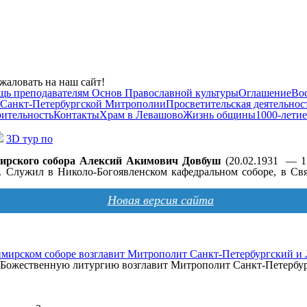
жаловать на наш сайт!
щь преподавателям Основ Православной культуры
Оглашение
Во
 Санкт-Петербургской Митрополии
Просветительская деятельнос
рительность
Контакты
Храм в Левашово
Жизнь общины
1000-летие
3D тур по
мирского собора Алексий Акимович Довбуш
(20.02.1931 — 1
 Служил в Николо-Богоявленском кафедральном соборе, в Свя
Новая версия сайта
мирском соборе возглавит Митрополит Санкт-Петербургский и
а, Божественную литургию возглавит Митрополит Санкт-Петерб