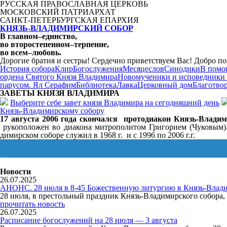
РУССКАЯ ПРАВОСЛАВНАЯ ЦЕРКОВЬ
МОСКОВСКИЙ ПАТРИАРХАТ
САНКТ-ПЕТЕРБУРГСКАЯ ЕПАРХИЯ
КНЯЗЬ-ВЛАДИМИРСКИЙ СОБОР
В главном
–
единство,
во второстепенном
–
терпение,
во всем
–
любовь.
Дорогие братия и сестры! Сердечно приветствуем Вас! Добро по
История собора
Клир
Богослужения
Месяцеслов
Синодики
В помо
ордена Святого Князя Владимира
Новомученики и исповедники
парусом. Ял Серафим
Библиотека
Лавка
Церковный дом
Благотво
ЗАВЕТЫ КНЯЗЯ
ВЛАДИМИРА
Выберите себе завет князя Владимира на сегодняшний день
Князь-Владимирскому собору
17 августа 2006 года скончался протодиакон Князь-Влади
рукоположен во диакона митрополитом Григорием (Чуковым).
димирском соборе служил в 1968 г. и с 1996 по 2006 г.г.
Новости
26.07.2025
АНОНС. 28 июля в 8-45 Божественную литургию в Князь-Влади
28 июля, в престольный праздник Князь-Владимирского собор
прочитать новость
26.07.2025
Расписание богослужений на 28 июля — 3 августа