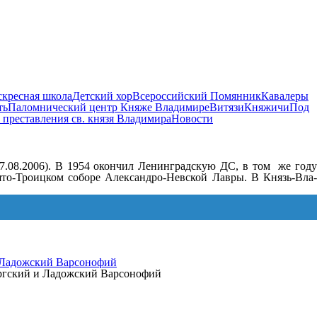
скресная школа
Детский хор
Всероссийский Помянник
Кавалеры
ть
Паломнический центр Княже Владимире
Витязи
Княжичи
Под
 преставления св. князя Владимира
Новости
7.08.2006). В 1954 окончил Ленинградскую ДС, в том же год
то-Троицком соборе Александро-Невской Лавры. В Князь-Вла­
 Ладожский Варсонофий
ургский и Ладожский Варсонофий