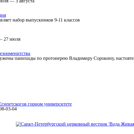
июля — 3 августа
дия
вляет набор выпускников 9-11 классов
— 27 июля
езоименитства
ужены панихиды по протоиерею Владимиру Сорокину, настоятел
Египетского
в горном университете
498-03-04