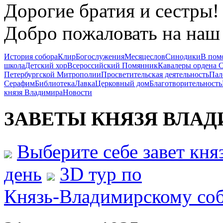
Дорогие братия и сестры!
Добро пожаловать на наш 
История собора
Клир
Богослужения
Месяцеслов
Синодики
В пом
школа
Детский хор
Всероссийский Помянник
Кавалеры ордена 
Петербургской Митрополии
Просветительская деятельность
Пал
Серафим
Библиотека
Лавка
Церковный дом
Благотворительность
князя Владимира
Новости
ЗАВЕТЫ КНЯЗЯ
ВЛАД
Выберите себе завет кн
день
3D тур по
Князь-Владимирскому со