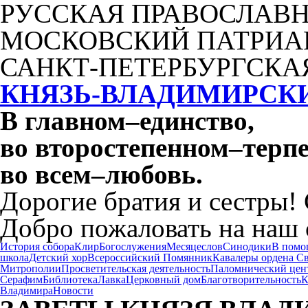
РУССКАЯ ПРАВОСЛАВН
МОСКОВСКИЙ ПАТРИА
САНКТ-ПЕТЕРБУРГСКА
КНЯЗЬ-ВЛАДИМИРСК
В главном
–
единство,
во второстепенном
–
терпе
во всем
–
любовь.
Дорогие братия и сестры!
Добро пожаловать на наш 
История собора
Клир
Богослужения
Месяцеслов
Синодики
В помо
школа
Детский хор
Всероссийский Помянник
Кавалеры ордена С
Митрополии
Просветительская деятельность
Паломнический цен
Серафим
Библиотека
Лавка
Церковный дом
Благотворительность
К
Владимира
Новости