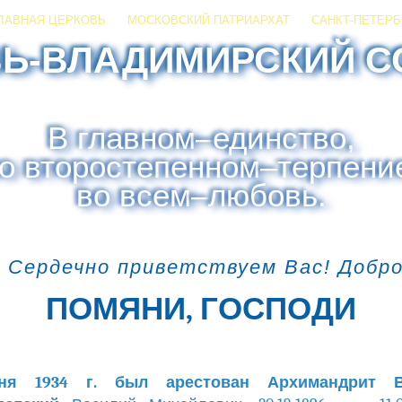
ЛАВНАЯ ЦЕРКОВЬ
МОСКОВСКИЙ ПАТРИАРХАТ
САНКТ-ПЕТЕРБ
ЗЬ-ВЛАДИМИРСКИЙ С
В главном
–
единство,
о второстепенном
–
терпени
во всем
–
любовь.
 Сердечно приветствуем Вас! Добр
ПОМЯНИ, ГОСПОДИ
ня 1934 г. был арестован Архимандрит В