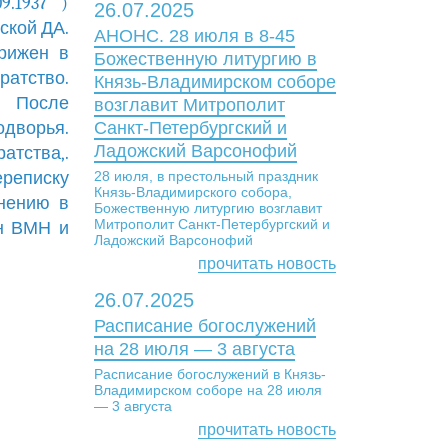
.1937 )
26.07.2025
ской ДА.
АНОНС. 28 июля в 8-45
трижен в
Божественную литургию в
ратство.
Князь-Владимирском соборе
. После
возглавит Митрополит
одворья.
Санкт-Петербургский и
Ладожский Варсонофий
тства,.
ереписку
28 июля, в престольный праздник
Князь-Владимирского собора,
инению в
Божественную литургию возглавит
Митрополит Санкт-Петербургский и
ен ВМН и
Ладожский Варсонофий
прочитать новость
26.07.2025
Расписание богослужений
на 28 июля — 3 августа
Расписание богослужений в Князь-
Владимирском соборе на 28 июля
— 3 августа
прочитать новость