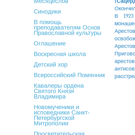
Месяцеслов
(Сацер
Окончил
Синодики
В 1923 
В помощь
монашес
преподавателям Основ
Аресто
Православной культуры
освобож
Оглашение
Аресто
Воскресная школа
Пригово
арестов
Детский хор
антисов
Всероссийский Помянник
расстре
Кавалеры ордена
Святого Князя
Владимира
Новомученики и
исповедники Санкт-
Петербургской
Митрополии
Просветительская