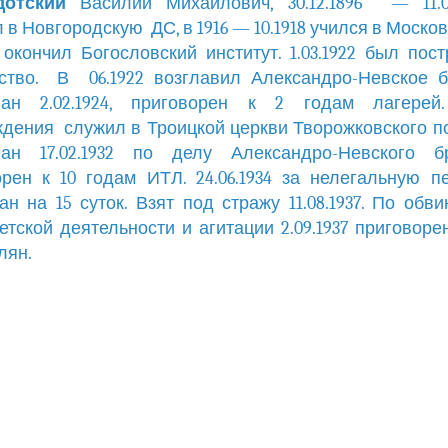
дотский
Василий Михайлович, 30.12.1896 — 11.09
 в Новгородскую ДС, в 1916 — 10.1918 учился в Москов
окончил Богословский институт. 1.03.1922 был пос
тво. В 06.1922 возглавил Александро-Невское б
ван 2.02.1924, приговорен к 2 годам лагерей
дения служил в Троицкой церкви Творожковского п
ван 17.02.1932 по делу Александро-Невского бра
рен к 10 годам ИТЛ. 24.06.1934 за нелегальную п
ан на 15 суток. Взят под стражу 11.08.1937. По обв
етской деятельности и агитации 2.09.1937 приговор
лян.