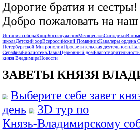
Дорогие братия и сестры!
Добро пожаловать на наш 
История собора
Клир
Богослужения
Месяцеслов
Синодики
В пом
школа
Детский хор
Всероссийский Помянник
Кавалеры ордена 
Петербургской Митрополии
Просветительская деятельность
Пал
Серафим
Библиотека
Лавка
Церковный дом
Благотворительность
князя Владимира
Новости
ЗАВЕТЫ КНЯЗЯ
ВЛАД
Выберите себе завет кн
день
3D тур по
Князь-Владимирскому со