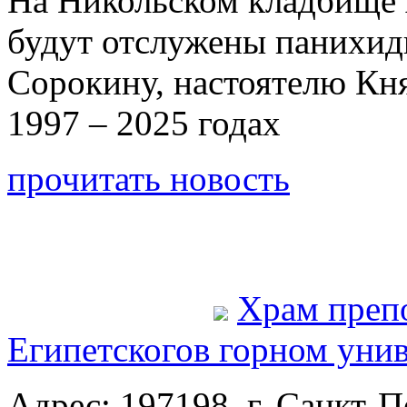
На Никольском кладбище 
будут отслужены панихи
Сорокину, настоятелю Кн
1997 – 2025 годах
прочитать новость
Храм преп
Египетского
в горном уни
Адрес: 197198, г. Санкт-Пе