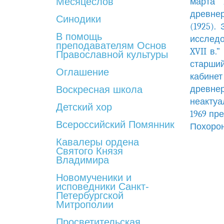
Месяцеслов
марта 
древне
Синодики
(1925).
В помощь
исследо
преподавателям Основ
XVII в.
Православной культуры
старши
Оглашение
кабине
Воскресная школа
древне
неактуа
Детский хор
1969 пр
Всероссийский Помянник
Похорон
Кавалеры ордена
Святого Князя
Владимира
Новомученики и
исповедники Санкт-
Петербургской
Митрополии
Просветительская