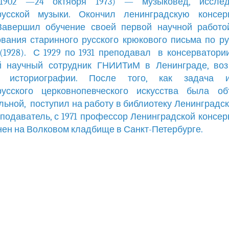
1902 —24 октября 1973) — музыковед, исслед
русской музыки. Окончил ленинградскую консер
 Завершил обучение своей первой научной работ
вания старинного русского крюкового письма по р
” (1928). С 1929 по 1931 преподавал в консерватории
й научный сотрудник ГНИИТиМ в Ленинграде, воз
т историографии. После того, как задача и
русского церковнопевческого искусства была об
льной, поступил на работу в библиотеку Ленинградск
еподаватель, с 1971 профессор Ленинградской консер
ен на Волковом кладбище в Санкт-Петербурге.