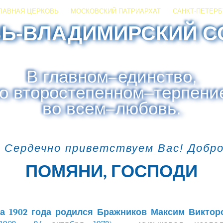
ЛАВНАЯ ЦЕРКОВЬ
МОСКОВСКИЙ ПАТРИАРХАТ
САНКТ-ПЕТЕРБ
ЗЬ-ВЛАДИМИРСКИЙ С
В главном
–
единство,
о второстепенном
–
терпени
во всем
–
любовь.
 Сердечно приветствуем Вас! Добр
ПОМЯНИ, ГОСПОДИ
та 1902 года родился Бражников Максим Викто