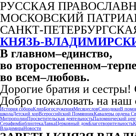
РУССКАЯ ПРАВОСЛАВН
МОСКОВСКИЙ ПАТРИА
САНКТ-ПЕТЕРБУРГСКА
КНЯЗЬ-ВЛАДИМИРСК
В главном
–
единство,
во второстепенном
–
терпе
во всем
–
любовь.
Дорогие братия и сестры!
Добро пожаловать на наш 
История собора
Клир
Богослужения
Месяцеслов
Синодики
В помо
школа
Детский хор
Всероссийский Помянник
Кавалеры ордена С
Митрополии
Просветительская деятельность
Паломнический цен
Серафим
Библиотека
Лавка
Церковный дом
Благотворительность
К
Владимира
Новости