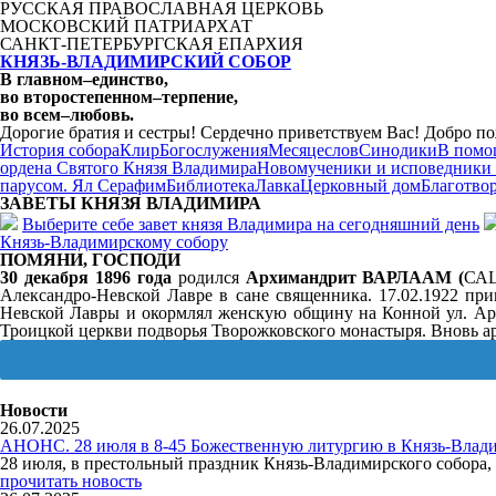
РУССКАЯ ПРАВОСЛАВНАЯ ЦЕРКОВЬ
МОСКОВСКИЙ ПАТРИАРХАТ
САНКТ-ПЕТЕРБУРГСКАЯ ЕПАРХИЯ
КНЯЗЬ-ВЛАДИМИРСКИЙ СОБОР
В главном
–
единство,
во второстепенном
–
терпение,
во всем
–
любовь.
Дорогие братия и сестры! Сердечно приветствуем Вас! Добро по
История собора
Клир
Богослужения
Месяцеслов
Синодики
В помо
ордена Святого Князя Владимира
Новомученики и исповедники
парусом. Ял Серафим
Библиотека
Лавка
Церковный дом
Благотво
ЗАВЕТЫ КНЯЗЯ
ВЛАДИМИРА
Выберите себе завет князя Владимира на сегодняшний день
Князь-Владимирскому собору
ПОМЯНИ, ГОСПОДИ
30 декабря 1896 года
родился
Архимандрит
ВАРЛААМ
(
САЦ
Александро-Невской Лавре в сане священника. 17.02.1922 при
Невской Лавры и окормлял женскую общину на Конной ул. Арес
Троицкой церкви подворья Творожковского монастыря. Вновь арес
Новости
26.07.2025
АНОНС. 28 июля в 8-45 Божественную литургию в Князь-Влади
28 июля, в престольный праздник Князь-Владимирского собор
прочитать новость