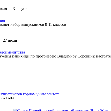
июля — 3 августа
дия
вляет набор выпускников 9-11 классов
— 27 июля
езоименитства
ужены панихиды по протоиерею Владимиру Сорокину, настоятел
Египетского
в горном университете
498-03-04