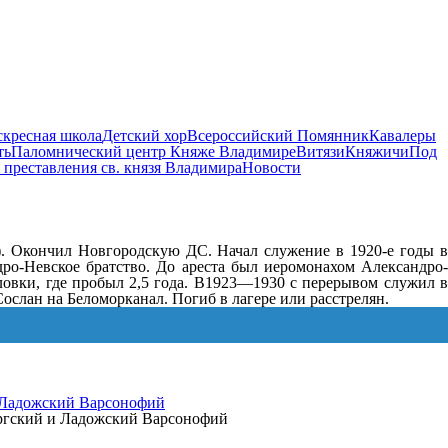
скресная школа
Детский хор
Всероссийский Помянник
Кавалеры
ть
Паломнический центр Княже Владимире
Витязи
Княжичи
Под
 преставления св. князя Владимира
Новости
 Окончил Новгородскую ДС. Начал служение в 1920-е годы 
дро-Невское братство. До ареста был иеромонахом Александро-
ловки, где пробыл 2,5 года. В1923—1930 с перерывом служил в
ослан на Беломорканал. Погиб в лагере или расстрелян.
 Ладожский Варсонофий
ургский и Ладожский Варсонофий