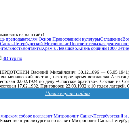
жаловать на наш сайт!
щь преподавателям Основ Православной культуры
Оглашение
Во
 Санкт-Петербургской Митрополии
Просветительская деятельнос
рительность
Контакты
Храм в Левашово
Жизнь общины
1000-летие
3D тур по
ЕРДОТСКИЙ Василий Михайлович, 30.12.1896 — 05.05.1941).
нял монашеский постриг, некоторое время возглавлял Алексан
тован 02.02.1924 по делу «Спасское братство». Сослан на Со
тован 17.02.1932. Приговорен 22.03.1932 к 10 годам лагерей. С
Новая версия сайта
мирском соборе возглавит Митрополит Санкт-Петербургский и
а, Божественную литургию возглавит Митрополит Санкт-Петерб