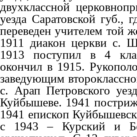
двухклассной церковноп
уезда Саратовской губ., г
переведен учителем той ж
1911 диакон церкви с. Ш
1913 поступил в 4 кла
окончил в 1915. Рукопол
заведующим второклассно
с. Арап Петровского уез
Куйбышеве. 1941 постриж
1941 епископ Куйбышевски
с 1943 – Курский и Бе