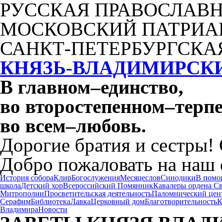
РУССКАЯ ПРАВОСЛАВН
МОСКОВСКИЙ ПАТРИА
САНКТ-ПЕТЕРБУРГСКА
КНЯЗЬ-ВЛАДИМИРСК
В главном
–
единство,
во второстепенном
–
терпе
во всем
–
любовь.
Дорогие братия и сестры!
Добро пожаловать на наш 
История собора
Клир
Богослужения
Месяцеслов
Синодики
В помо
школа
Детский хор
Всероссийский Помянник
Кавалеры ордена С
Митрополии
Просветительская деятельность
Паломнический цен
Серафим
Библиотека
Лавка
Церковный дом
Благотворительность
К
Владимира
Новости