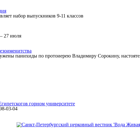
дия
вляет набор выпускников 9-11 классов
— 27 июля
езоименитства
ужены панихиды по протоиерею Владимиру Сорокину, настоятел
Египетского
в горном университете
498-03-04