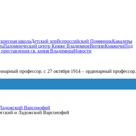
скресная школа
Детский хор
Всероссийский Помянник
Кавалеры
ть
Паломнический центр Княже Владимире
Витязи
Княжичи
Под
 преставления св. князя Владимира
Новости
динарный профессор. с 27 октября 1914 – ординарный профессор
 Ладожский Варсонофий
ургский и Ладожский Варсонофий