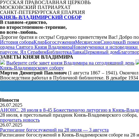
РУССКАЯ ПРАВОСЛАВНАЯ ЦЕРКОВЬ
МОСКОВСКИЙ ПАТРИАРХАТ
САНКТ-ПЕТЕРБУРГСКАЯ ЕПАРХИЯ
КНЯЗЬ-ВЛАДИМИРСКИЙ СОБОР
В главном
–
единство,
во второстепенном
–
терпение,
во всем
–
любовь.
Дорогие братия и сестры! Сердечно приветствуем Вас! Добро по
История собора
Клир
Богослужения
Месяцеслов
Синодики
В помо
ордена Святого Князя Владимира
Новомученики и исповедники
парусом. Ял Серафим
Библиотека
Лавка
Церковный дом
Благотво
ЗАВЕТЫ КНЯЗЯ
ВЛАДИМИРА
Выберите себе завет князя Владимира на сегодняшний день
Князь-Владимирскому собору
Миртов Димитрий Павлович
(1 августа 1867 – 1941). Окончи
Впоследствии работал в Публичной библиотеке. В декабре 1934 
Новости
26.07.2025
АНОНС. 28 июля в 8-45 Божественную литургию в Князь-Влади
28 июля, в престольный праздник Князь-Владимирского собор
прочитать новость
26.07.2025
Расписание богослужений на 28 июля — 3 августа
Расписание богослужений в Князь-Владимирском соборе на 28 