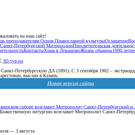
жаловать на наш сайт!
щь преподавателям Основ Православной культуры
Оглашение
Во
 Санкт-Петербургской Митрополии
Просветительская деятельнос
рительность
Контакты
Храм в Левашово
Жизнь общины
1000-летие
3D тур по
л Санкт-Петербургскую ДА (1891). С 3 сентября 1902 – экстраор
арестован, выслан в Казань.
Новая версия сайта
мирском соборе возглавит Митрополит Санкт-Петербургский и
а, Божественную литургию возглавит Митрополит Санкт-Петерб
июля — 3 августа