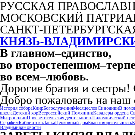
РУССКАЯ ПРАВОСЛАВН
МОСКОВСКИЙ ПАТРИА
САНКТ-ПЕТЕРБУРГСКА
КНЯЗЬ-ВЛАДИМИРСК
В главном
–
единство,
во второстепенном
–
терпе
во всем
–
любовь.
Дорогие братия и сестры!
Добро пожаловать на наш 
История собора
Клир
Богослужения
Месяцеслов
Синодики
В помо
школа
Детский хор
Всероссийский Помянник
Кавалеры ордена С
Митрополии
Просветительская деятельность
Паломнический цен
Серафим
Библиотека
Лавка
Церковный дом
Благотворительность
К
Владимира
Новости