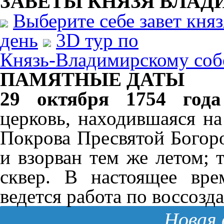
ЗАВЕТЫ КНЯЗЯ
ВЛАД
Выберите себе завет кня
день
3D тур по
Князь-Владимирскому соб
ПАМЯТНЫЕ ДАТЫ
29 октября 1754 года
церковь, находившаяся на
Покрова Пресвятой Богор
и взорван тем же летом; 
сквер. В настоящее вре
ведется работа по воссозд
Новая 