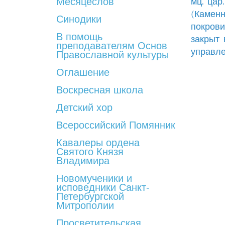
Месяцеслов
мц. ца
(Каменн
Синодики
покров
В помощь
закрыт 
преподавателям Основ
управле
Православной культуры
Оглашение
Воскресная школа
Детский хор
Всероссийский Помянник
Кавалеры ордена
Святого Князя
Владимира
Новомученики и
исповедники Санкт-
Петербургской
Митрополии
Просветительская