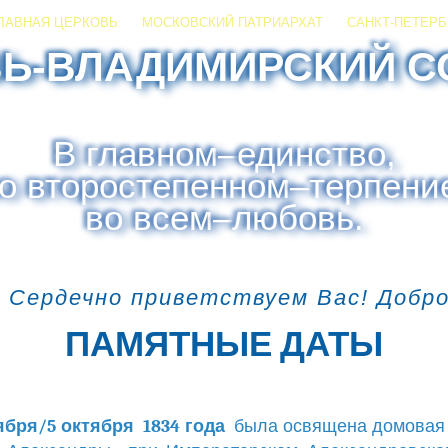
ЛАВНАЯ ЦЕРКОВЬ
МОСКОВСКИЙ ПАТРИАРХАТ
САНКТ-ПЕТЕРБ
ЗЬ-ВЛАДИМИРСКИЙ С
В главном
–
единство,
о второстепенном
–
терпени
во всем
–
любовь.
 Сердечно приветствуем Вас! Добр
ПАМЯТНЫЕ ДАТЫ
ября/5 октября 1834 года
была освящена домовая 