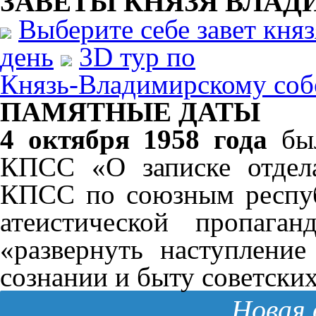
ЗАВЕТЫ КНЯЗЯ
ВЛАД
Выберите себе завет кня
день
3D тур по
Князь-Владимирскому соб
ПАМЯТНЫЕ ДАТЫ
4 октября 1958 года
был
КПСС «О записке отдел
КПСС по союзным респуб
атеистической пропага
«развернуть наступлени
сознании и быту советски
Новая 