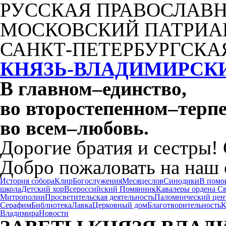
РУССКАЯ ПРАВОСЛАВН
МОСКОВСКИЙ ПАТРИА
САНКТ-ПЕТЕРБУРГСКА
КНЯЗЬ-ВЛАДИМИРСК
В главном
–
единство,
во второстепенном
–
терпе
во всем
–
любовь.
Дорогие братия и сестры!
Добро пожаловать на наш 
История собора
Клир
Богослужения
Месяцеслов
Синодики
В помо
школа
Детский хор
Всероссийский Помянник
Кавалеры ордена С
Митрополии
Просветительская деятельность
Паломнический цен
Серафим
Библиотека
Лавка
Церковный дом
Благотворительность
К
Владимира
Новости