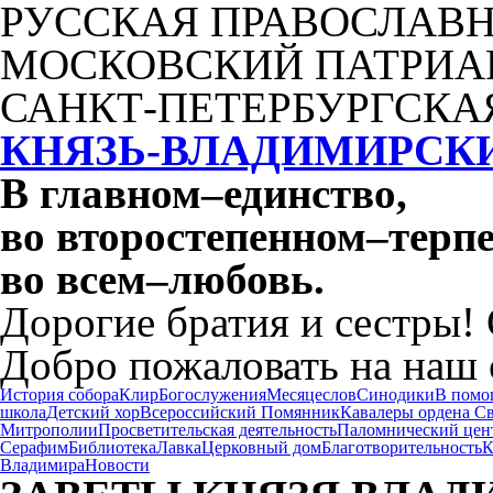
РУССКАЯ ПРАВОСЛАВН
МОСКОВСКИЙ ПАТРИА
САНКТ-ПЕТЕРБУРГСКА
КНЯЗЬ-ВЛАДИМИРСК
В главном
–
единство,
во второстепенном
–
терпе
во всем
–
любовь.
Дорогие братия и сестры!
Добро пожаловать на наш 
История собора
Клир
Богослужения
Месяцеслов
Синодики
В помо
школа
Детский хор
Всероссийский Помянник
Кавалеры ордена С
Митрополии
Просветительская деятельность
Паломнический цен
Серафим
Библиотека
Лавка
Церковный дом
Благотворительность
К
Владимира
Новости