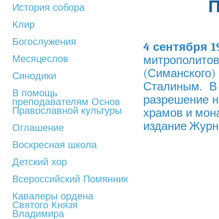
История собора
Клир
Богослужения
4 сентября 1
Месяцеслов
митрополито
(Симанског
Синодики
Сталиным. В
В помощь
разрешение н
преподавателям Основ
Православной культуры
храмов и мон
издание Журн
Оглашение
Воскресная школа
Детский хор
Всероссийский Помянник
Кавалеры ордена
Святого Князя
Владимира