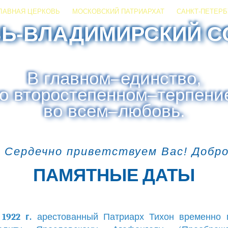
ЛАВНАЯ ЦЕРКОВЬ
МОСКОВСКИЙ ПАТРИАРХАТ
САНКТ-ПЕТЕРБ
ЗЬ-ВЛАДИМИРСКИЙ С
В главном
–
единство,
о второстепенном
–
терпени
во всем
–
любовь.
 Сердечно приветствуем Вас! Добр
ПАМЯТНЫЕ ДАТЫ
1922 г.
арестованный Патриарх Тихон временно 