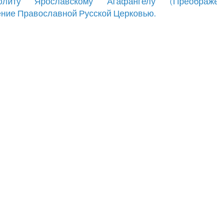
олиту Ярославскому Агафангелу (Преображе
ние Православной Русской Церковью.