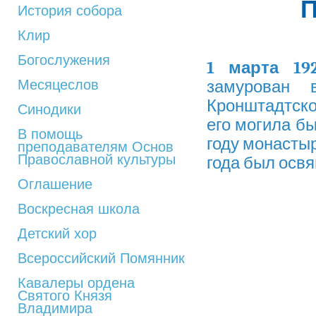
История собора
Клир
Богослужения
1 марта 19
Месяцеслов
замурован 
Кронштадтск
Синодики
его могила бы
В помощь
году монастыр
преподавателям Основ
Православной культуры
года был осв
Оглашение
Воскресная школа
Детский хор
Всероссийский Помянник
Кавалеры ордена
Святого Князя
Владимира