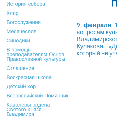
История собора
Клир
Богослужения
9 февраля 1
Месяцеслов
вопросам куль
Владимирского
Синодики
Кулакова. «
В помощь
который не ут
преподавателям Основ
Православной культуры
Оглашение
Воскресная школа
Детский хор
Всероссийский Помянник
Кавалеры ордена
Святого Князя
Владимира