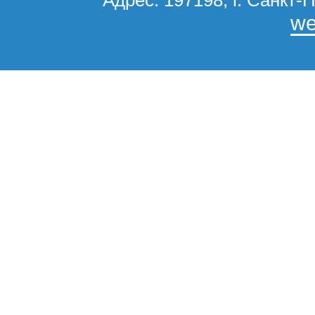
Адрес: 197198, г. Санкт-П
we