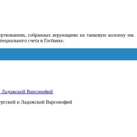
ертвованиях, собранных верующими на танковую колонну им.
пециального счета в Госбанке.
 и Ладожский Варсонофий
бургский и Ладожский Варсонофий