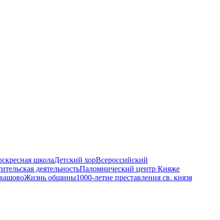
оскресная школа
Детский хор
Всероссийский
ительская деятельность
Паломнический центр Княже
евашово
Жизнь общины
1000-летие преставления св. князя