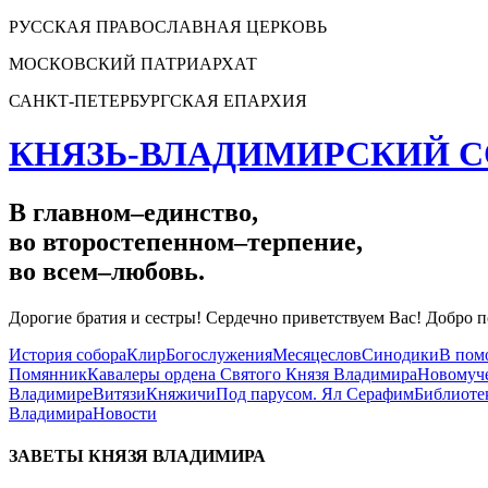
РУССКАЯ ПРАВОСЛАВНАЯ ЦЕРКОВЬ
МОСКОВСКИЙ ПАТРИАРХАТ
САНКТ-ПЕТЕРБУРГСКАЯ ЕПАРХИЯ
КНЯЗЬ-ВЛАДИМИРСКИЙ С
В главном
–
единство,
во второстепенном
–
терпение,
во всем
–
любовь.
Дорогие братия и сестры! Сердечно приветствуем Вас! Добро п
История собора
Клир
Богослужения
Месяцеслов
Синодики
В пом
Помянник
Кавалеры ордена Святого Князя Владимира
Новомуче
Владимире
Витязи
Княжичи
Под парусом. Ял Серафим
Библиоте
Владимира
Новости
ЗАВЕТЫ КНЯЗЯ
ВЛАДИМИРА