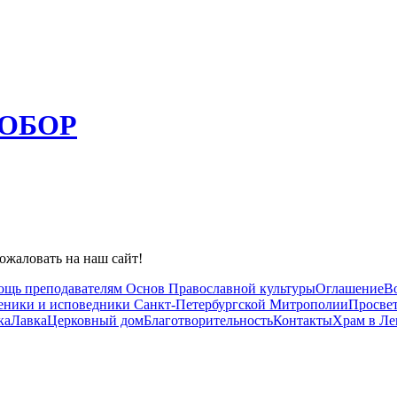
ОБОР
ожаловать на наш сайт!
ощь преподавателям Основ Православной культуры
Оглашение
В
ники и исповедники Санкт-Петербургской Митрополии
Просвет
ка
Лавка
Церковный дом
Благотворительность
Контакты
Храм в Л