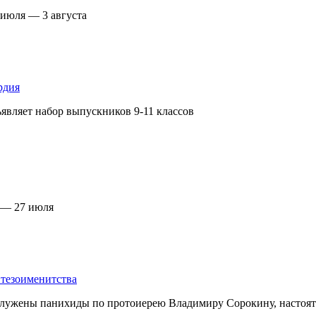
 июля — 3 августа
рдия
являет набор выпускников 9-11 классов
 — 27 июля
тезоименитства
лужены панихиды по протоиерею Владимиру Сорокину, настояте