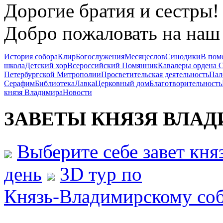
Дорогие братия и сестры!
Добро пожаловать на наш 
История собора
Клир
Богослужения
Месяцеслов
Синодики
В пом
школа
Детский хор
Всероссийский Помянник
Кавалеры ордена 
Петербургской Митрополии
Просветительская деятельность
Пал
Серафим
Библиотека
Лавка
Церковный дом
Благотворительность
князя Владимира
Новости
ЗАВЕТЫ КНЯЗЯ
ВЛАД
Выберите себе завет кн
день
3D тур по
Князь-Владимирскому со