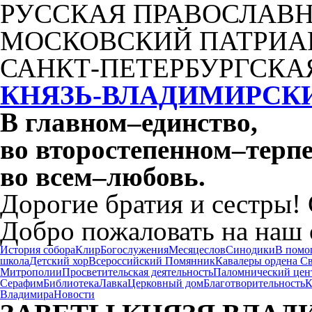
РУССКАЯ ПРАВОСЛАВН
МОСКОВСКИЙ ПАТРИА
САНКТ-ПЕТЕРБУРГСКА
КНЯЗЬ-ВЛАДИМИРСК
В главном
–
единство,
во второстепенном
–
терпе
во всем
–
любовь.
Дорогие братия и сестры!
Добро пожаловать на наш 
История собора
Клир
Богослужения
Месяцеслов
Синодики
В помо
школа
Детский хор
Всероссийский Помянник
Кавалеры ордена С
Митрополии
Просветительская деятельность
Паломнический цен
Серафим
Библиотека
Лавка
Церковный дом
Благотворительность
К
Владимира
Новости