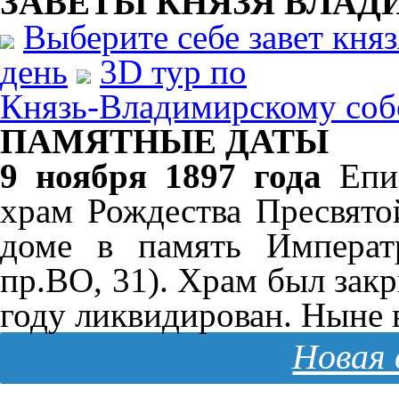
ЗАВЕТЫ КНЯЗЯ
ВЛАД
Выберите себе завет кня
день
3D тур по
Князь-Владимирскому соб
ПАМЯТНЫЕ ДАТЫ
9 ноября 1897 года
Епис
храм Рождества Пресвят
доме в память Императ
пр.ВО, 31). Храм был зак
году ликвидирован. Ныне 
Новая 