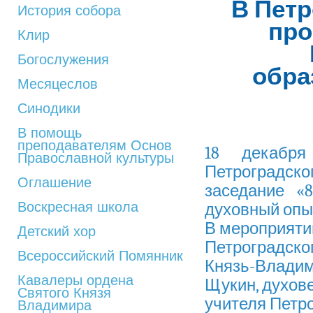
В Петр
История собора
про
Клир
Богослужения
обра
Месяцеслов
Синодики
В помощь
преподавателям Основ
18 декабр
Православной культуры
Петроградс
Оглашение
заседание «
Воскресная школа
духовный опы
В мероприяти
Детский хор
Петроградског
Всероссийский Помянник
Князь-Владим
Кавалеры ордена
Щукин, духове
Святого Князя
учителя Петро
Владимира