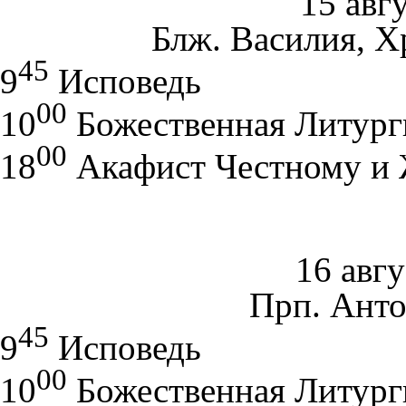
15 авг
Блж. Василия, Х
45
9
Исповедь
00
10
Божественная Литург
00
18
Акафист Честному и
16 авгу
Прп. Ант
45
9
Исповедь
00
10
Божественная Литург