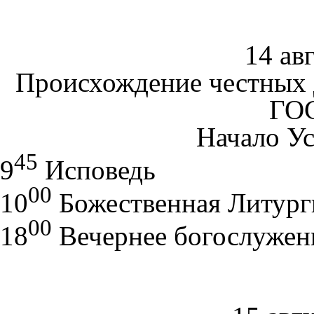
14 ав
Происхождение честных
ГО
Начало Ус
45
9
Исповедь
00
10
Божественная Литург
00
18
Вечернее богослужен