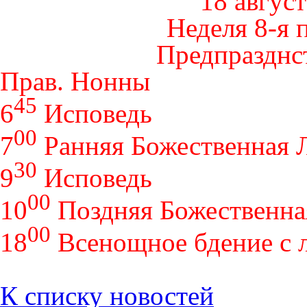
18 август
Неделя 8-я 
Предпразднс
Прав. Нонны
45
6
Исповедь
00
7
Ранняя Божественная 
30
9
Исповедь
00
10
Поздняя Божественна
00
18
Всенощное бдение с 
К списку новостей