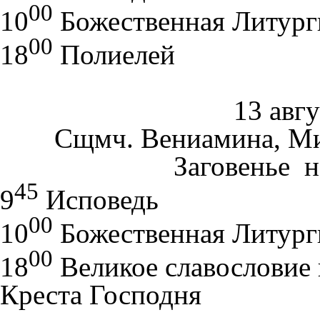
00
10
Божественная Литург
00
18
Полиелей
13 авгу
Сщмч. Вениамина, Ми
Заговенье н
45
9
Исповедь
00
10
Божественная Литург
00
18
Великое славословие
Креста Господня