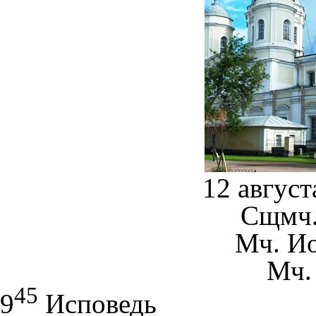
12 август
Сщмч.
Мч. И
Мч.
45
9
Исповедь