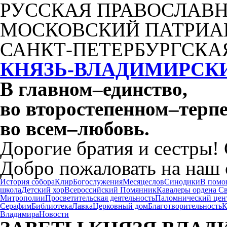
РУССКАЯ ПРАВОСЛАВН
МОСКОВСКИЙ ПАТРИА
САНКТ-ПЕТЕРБУРГСКА
КНЯЗЬ-ВЛАДИМИРСК
В главном
–
единство,
во второстепенном
–
терпе
во всем
–
любовь.
Дорогие братия и сестры!
Добро пожаловать на наш 
История собора
Клир
Богослужения
Месяцеслов
Синодики
В помо
школа
Детский хор
Всероссийский Помянник
Кавалеры ордена С
Митрополии
Просветительская деятельность
Паломнический цен
Серафим
Библиотека
Лавка
Церковный дом
Благотворительность
К
Владимира
Новости