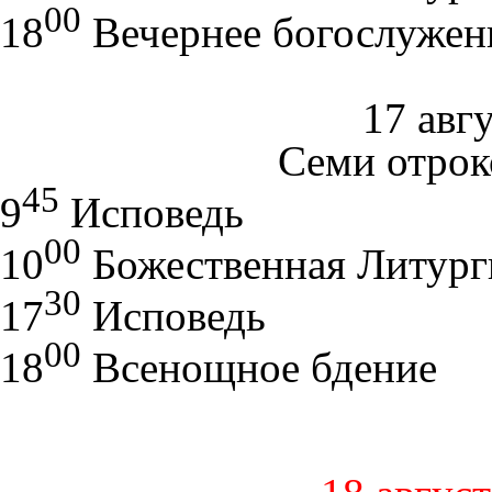
00
18
Вечернее богослужен
17 авгу
Семи отрок
45
9
Исповедь
00
10
Божественная Литург
30
17
Исповедь
00
18
Всенощное бдение