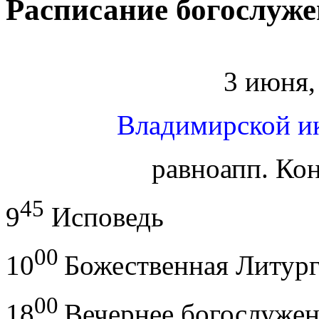
Расписание богослуже
3 июня,
Владимирской и
равноапп. Ко
45
9
Исповедь
00
10
Божественная Литур
00
18
Вечернее богослуже