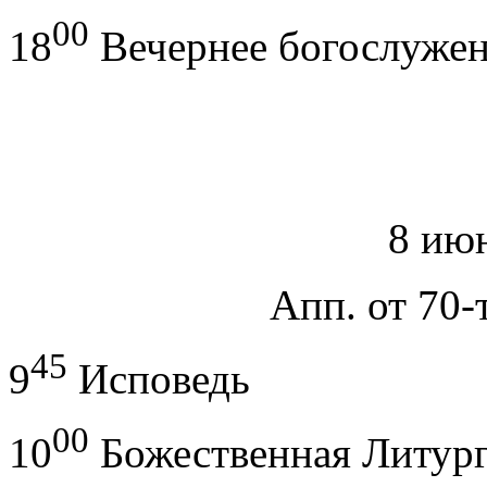
00
18
Вечернее богослуже
8 июн
Апп. от 70-
45
9
Исповедь
00
10
Божественная Литур