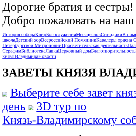
Дорогие братия и сестры!
Добро пожаловать на наш 
История собора
Клир
Богослужения
Месяцеслов
Синодики
В пом
школа
Детский хор
Всероссийский Помянник
Кавалеры ордена 
Петербургской Митрополии
Просветительская деятельность
Пал
Серафим
Библиотека
Лавка
Церковный дом
Благотворительность
князя Владимира
Новости
ЗАВЕТЫ КНЯЗЯ
ВЛАД
Выберите себе завет кн
день
3D тур по
Князь-Владимирскому со