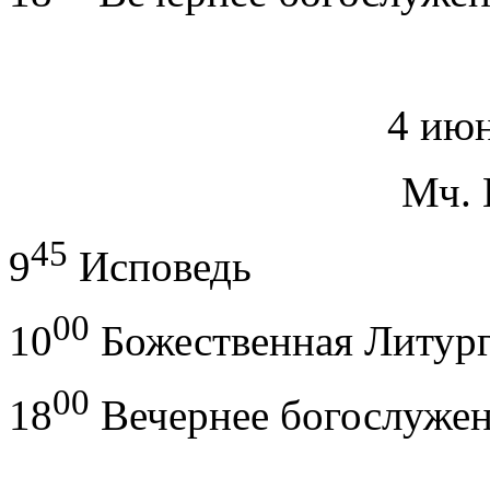
4 июн
Мч. 
45
9
Исповедь
00
10
Божественная Литур
00
18
Вечернее богослуже