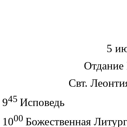
5 ию
Отдание
Свт. Леонтия
45
9
Исповедь
00
10
Божественная Литур