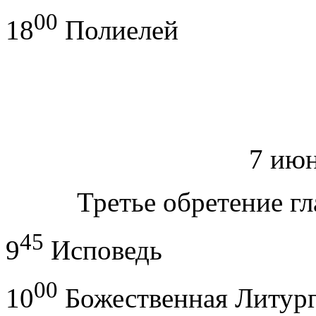
00
18
Полиелей
7 июн
Третье обретение г
45
9
Исповедь
00
10
Божественная Литур