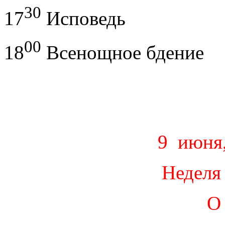
30
17
Исповедь
00
18
Всенощное бдение
9 июня,
Неделя 
О