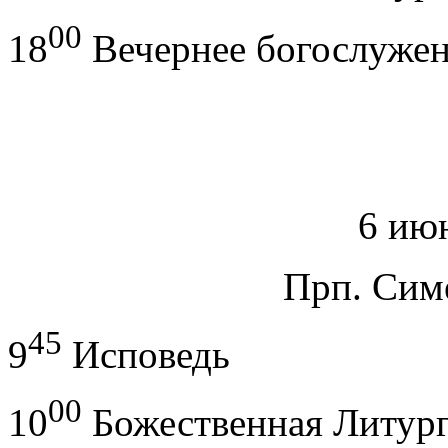
00
18
Вечернее богослуже
6 июн
Прп. Сим
45
9
Исповедь
00
10
Божественная Литур