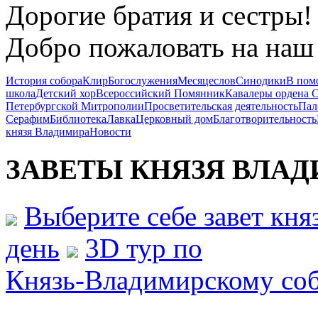
Дорогие братия и сестры!
Добро пожаловать на наш 
История собора
Клир
Богослужения
Месяцеслов
Синодики
В пом
школа
Детский хор
Всероссийский Помянник
Кавалеры ордена 
Петербургской Митрополии
Просветительская деятельность
Пал
Серафим
Библиотека
Лавка
Церковный дом
Благотворительность
князя Владимира
Новости
ЗАВЕТЫ КНЯЗЯ
ВЛАД
Выберите себе завет кн
день
3D тур по
Князь-Владимирскому со