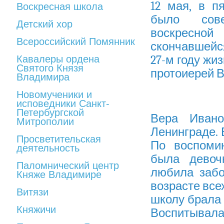
12 мая, в п
Воскресная школа
было сове
Детский хор
воскресно
Всероссийский Помянник
скончавшейс
27-м году жи
Кавалеры ордена
Святого Князя
протоиерей В
Владимира
Новомученики и
исповедники Санкт-
Петербургской
Вера Ивано
Митрополии
Ленинграде. 
Просветительская
По воспомин
деятельность
была девоч
Паломнический центр
любила забо
Княже Владимире
возрасте все
Витязи
школу брала 
Княжичи
Воспитывала 