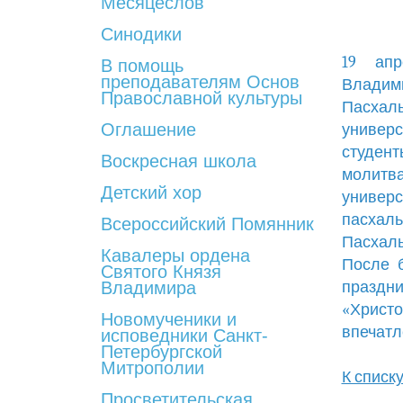
Месяцеслов
Синодики
19 апр
В помощь
преподавателям Основ
Владим
Православной культуры
Пасхаль
Оглашение
универс
студент
Воскресная школа
молитв
Детский хор
универс
пасхаль
Всероссийский Помянник
Пасхаль
Кавалеры ордена
После б
Святого Князя
Владимира
праздни
«Христ
Новомученики и
впечатл
исповедники Санкт-
Петербургской
Митрополии
К списк
Просветительская