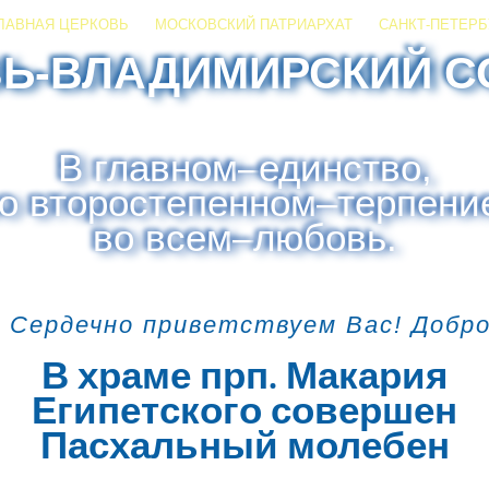
ЛАВНАЯ ЦЕРКОВЬ
МОСКОВСКИЙ ПАТРИАРХАТ
САНКТ-ПЕТЕРБ
ЗЬ-ВЛАДИМИРСКИЙ С
В главном
–
единство,
о второстепенном
–
терпени
во всем
–
любовь.
 Сердечно приветствуем Вас! Добр
В храме прп. Макария
Египетского совершен
Пасхальный молебен