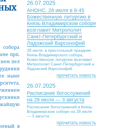
26.07.2025
нных
АНОНС. 28 июля в 8-45
Божественную литургию в
Князь-Владимирском соборе
возглавит Митрополит
Санкт-Петербургский и
Ладожский Варсонофий
 собора
28 июля, в престольный праздник
аме прп.
Князь-Владимирского собора,
Божественную литургию возглавит
нием пел
Митрополит Санкт-Петербургский и
рудники
Ладожский Варсонофий
сех ныне
прочитать новость
рситета,
26.07.2025
лужением
Расписание богослужений
пускники
на 28 июля — 3 августа
лижайшую
Расписание богослужений в Князь-
Владимирском соборе на 28 июля
— 3 августа
прочитать новость
ученый в