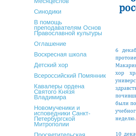
Месяцеслов
рос
Синодики
В помощь
преподавателям Основ
Православной культуры
Оглашение
6 дека
Воскресная школа
протоие
Детский хор
Макария
хор хр
Всероссийский Помянник
универс
Кавалеры ордена
здравст
Святого Князя
почивши
Владимира
были по
Новомученики и
учебног
исповедники Санкт-
неделю.
Петербургской
Митрополии
10 дека
Просветительская