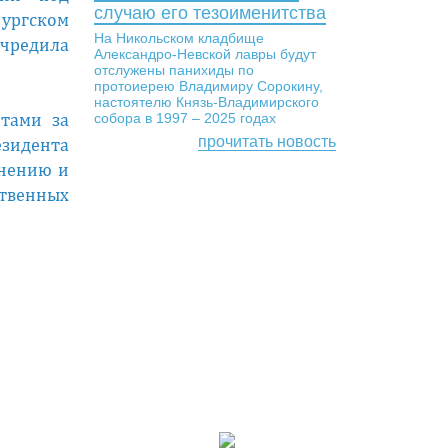
случаю его тезоименитства
бургском
На Никольском кладбище
учредила
Александро-Невской лавры будут
отслужены панихиды по
протоиерею Владимиру Сорокину,
настоятелю Князь-Владимирского
нтами за
собора в 1997 – 2025 годах
прочитать новость
езидента
анению и
твенных