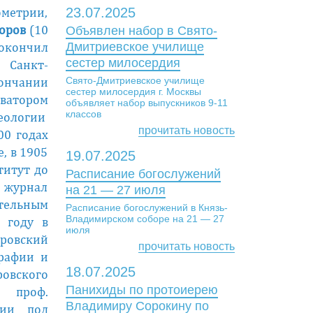
ометрии,
23.07.2025
оров
(10
Объявлен набор в Свято-
окончил
Дмитриевское училище
сестер милосердия
 Санкт-
кончании
Свято-Дмитриевское училище
сестер милосердия г. Москвы
ватором
объявляет набор выпускников 9-11
классов
геологии
прочитать новость
00 годах
, в 1905
19.07.2025
титут до
Расписание богослужений
 журнал
на 21 — 27 июля
ительным
Расписание богослужений в Князь-
Владимирском соборе на 21 — 27
 году в
июля
оровский
прочитать новость
графии и
18.07.2025
ровского
Панихиды по протоиерею
е проф.
Владимиру Сорокину по
ции под