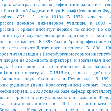
 кристаллографии, петрографии, минералогии и ге
к Российской Академии Наук
Евграф Степанович Фед
екабря 1853— 21 мая 1919). В 1872 году он 
ургское военное инженерное училище, в 1883 –
ргский Горный институт первым по списку. По о
о института служил делопроизводителем и консер
ческого комитета. В 1895 был избран профессором 
кого сельскохозяйственного института. В 1896—19
доров читал лекции в Петербургском горном институте
л избран на должность директора, и возглавлял инс
ода. В это время по его инициативе был основан
и Горного института». С 1919 года являлся действ
 Академии наук. Скончался в Петрограде. В 1894
ких рудниках (ныне Краснотурьинск) открыт Фед
ческий музей. С 1920 года на базе кафедр кристалло
огии Горного института проходили заседания Федо
ута, организованного в ЛГИ по инициатив
Болдырева. Международные научные конферен