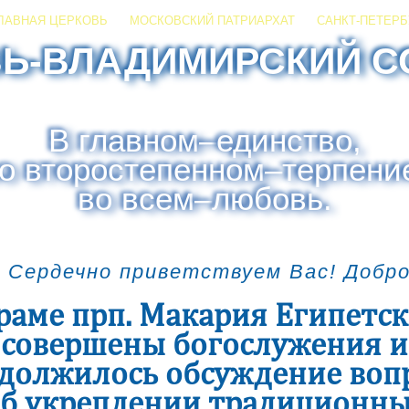
ЛАВНАЯ ЦЕРКОВЬ
МОСКОВСКИЙ ПАТРИАРХАТ
САНКТ-ПЕТЕРБ
ЗЬ-ВЛАДИМИРСКИЙ С
В главном
–
единство,
о второстепенном
–
терпени
во всем
–
любовь.
 Сердечно приветствуем Вас! Добр
раме прп. Макария Египетс
совершены богослужения и
должилось обсуждение воп
б укреплении традиционн