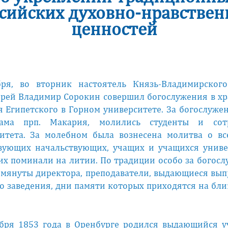
сийских духовно-нравстве
ценностей
бря, во вторник настоятель Князь-Владимирского
рей Владимир Сорокин совершил богослужения в хр
 Египетского в Горном университете. За богослуже
ама прп. Макария, молились студенты и сот
итета. За молебном была вознесена молитва о в
вующих начальствующих, учащих и учащихся униве
х поминали на литии. По традиции особо за богос
мянуты директора, преподаватели, выдающиеся вы
о заведения, дни памяти которых приходятся на б
бря 1853 года в Оренбурге родился выдающийся 