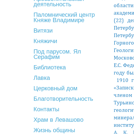
деятельность
области
академи
Паломнический центр
Княже Владимире
(22) д
Петерб
Витязи
Петербу
Княжичи
Горног
Геологи
Под парусом. Ял
Серафим
Московс
Е.С. Фе
Библиотека
году бы
Лавка
1910 г
«Записк
Церковный дом
членом
Благотворительность
Турьинс
Контакты
геологи
минерал
Храм в Левашово
инстит
Жизнь общины
А. К. 