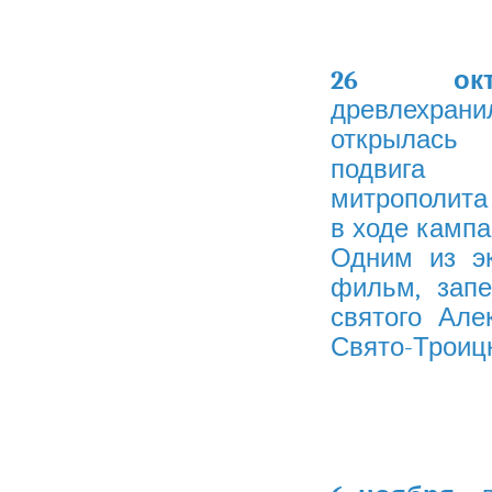
26 окт
древлехран
открыла
подвига 
митрополита 
в ходе кампа
Одним из эк
фильм, зап
святого Але
Свято-Троицк