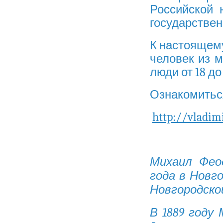
Российской 
государствен
К настоящему
человек из м
люди от 18 до 
Ознакомиться
http://vladim
Михаил Феод
года в Новг
Новгородской
В 1889 году