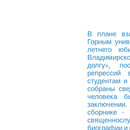
В плане вза
Горным унив
летнего юб
Владимирско
долгу», п
репрессий 
студентам и
собраны све
человека б
заключении
сборнике – 
священносл
биографии и