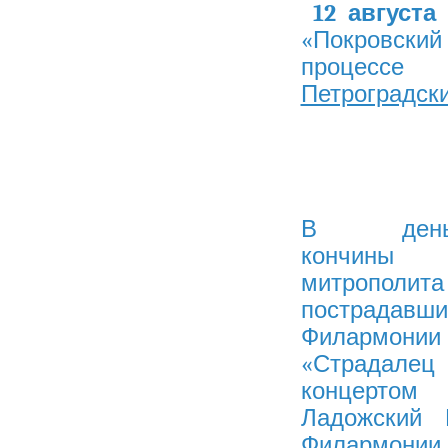
12 августа
«Покровский
процесс
Петроградск
В день 
кончины 
митрополи
пострадавш
Филармони
«Страда
концертом 
Ладожский 
Филармонии