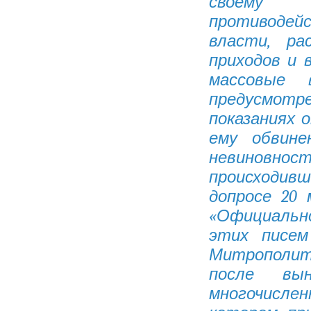
своему 
противодейс
власти, ра
приходов и 
массовые в
предусмотренн
показаниях 
ему обвине
невиновно
происходив
допросе 20 
«Официально
этих писем
Митрополит
после вы
многочислен