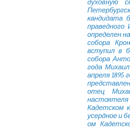
духовную с
Петербургс
кандидата б
праведного
определен н
собора Кро
вступил в б
собора Анто
года Михаил
апреля 1895 
представле
отец Миха
настоятеля
Кадетском к
усердное и б
ом Кадетск