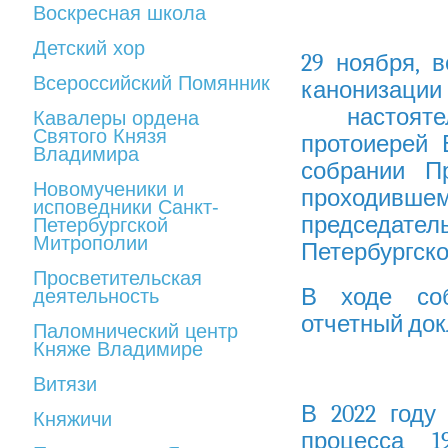
Воскресная школа
Детский хор
29 ноября, 
Всероссийский Помянник
канонизаци
настоятел
Кавалеры ордена
Святого Князя
протоиерей 
Владимира
собрании Пр
Новомученики и
проходивше
исповедники Санкт-
председат
Петербургской
Митрополии
Петербургско
Просветительская
В ходе соб
деятельность
отчетный до
Паломнический центр
Княже Владимире
Витязи
В 2022 году
Княжичи
процесса 1