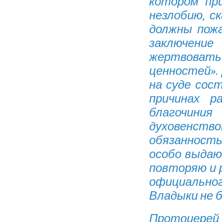
котором при
незлобию, с
должны пож
заключение
жертвовать 
ценностей».
на суде сост
причинах р
благочиния
духовенство
обязанност
особо выдаю
повторяю и 
официально
Владыки не б
Протоиерей 