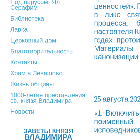
Под парусом. Ял
ценностей».
Серафим
в лике свя
Библиотека
процесса, б
Лавка
настоятеля К
годах прото
Церковный дом
Материалы 
Благотворительность
канонизации 
Контакты
Храм в Левашово
Жизнь общины
1000-летие преставления
25 августа 2
св. князя Владимира
Новости
«1. Включит
поименный
исповедников
ЗАВЕТЫ КНЯЗЯ
ВЛАДИМИРА