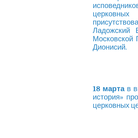
исповедни
церковны
присутствов
Ладожский 
Московской 
Дионисий.
18 марта
в в
история» пр
церковных це