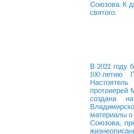
Союзова. К 
святого.
В 2022 году 
100-летию П
Настоятел
протоиерей М
создана на
Владимирско
материалы о
Союзова, пр
жизнеописани