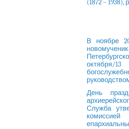
(1872 – 1938)
В ноябре 2
новомуче
Петербургско
октября/13
богосл
руководством
День празд
архиерейског
Служба утв
комиссией
епархиальных