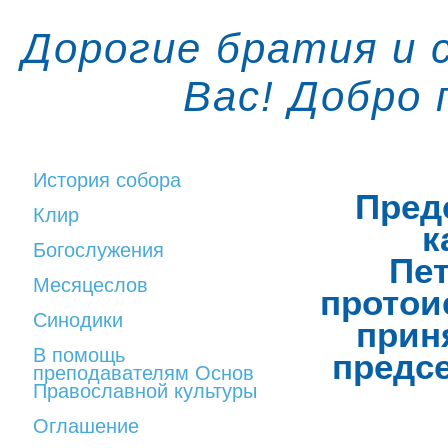
Дорогие братия и 
Вас! Добро
История собора
Пред
Клир
к
Богослужения
Пет
Месяцеслов
протои
Синодики
прин
В помощь
предс
преподавателям Основ
Православной культуры
Оглашение