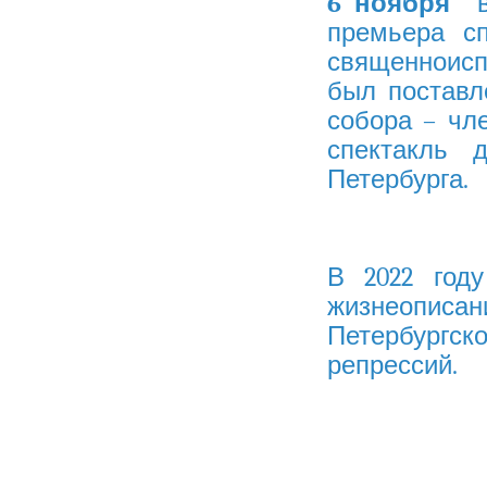
6 ноября
в 
премьера сп
священноисп
был поставл
собора – чл
спектакль 
Петербурга.
В 2022 год
жизнеописан
Петербургс
репрессий.