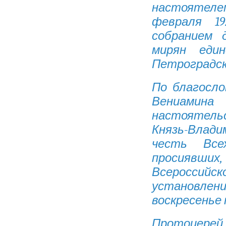
настоятеле
февраля 19
собранием 
мирян един
Петроградско
По благосл
Вениамин
настоятель
Князь-Влади
честь Все
просиявших
Всероссийско
установлен
воскресенье
Протоиере