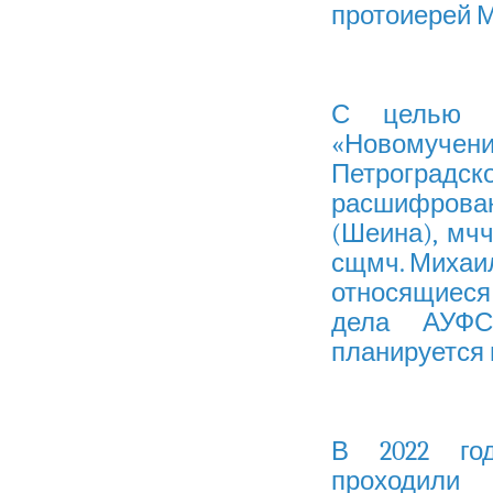
протоиерей М
С целью с
«Новомучени
Петроград
расшифрован
(Шеина), мч
сщмч. Михаи
относящиеся
дела АУФС
планируется 
В 2022 год
проходили 