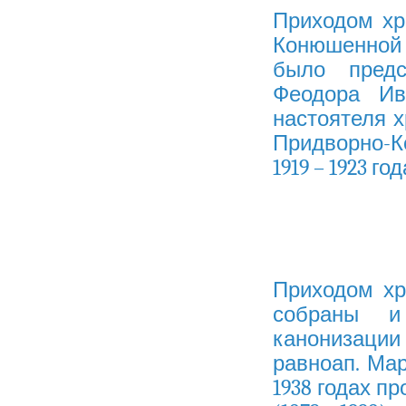
Приходом хр
Конюшенной 
было предс
Феодора Ива
настоятеля 
Придворно-Ко
1919 – 1923 г
Приходом хр
собраны и
канонизации
равноап. Ма
1938 годах п