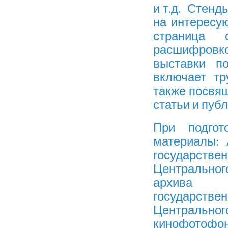
и т.д. Стенд
на интересу
страница 
расшифровко
выставки п
включает тр
также посвя
статьи и пуб
При подгот
материалы:
государств
Центрально
архива Са
государст
Центральн
кинофотофо