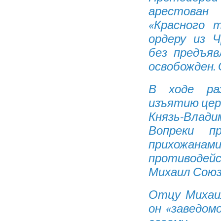
арестован
«Красного т
ордеру из Ч
без предъяв
освобожден. 
В ходе ра
изъятию церк
Князь-Влади
Вопреки п
прихожан
противодейс
Михаил Союз
Отцу Михаил
он «заведом