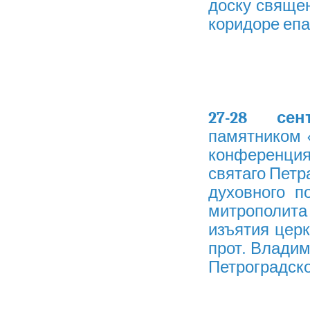
доску свяще
коридоре епа
27-28 сен
памятником 
конференци
святаго Петр
духовного п
митрополита 
изъятия цер
прот. Влади
Петроградско