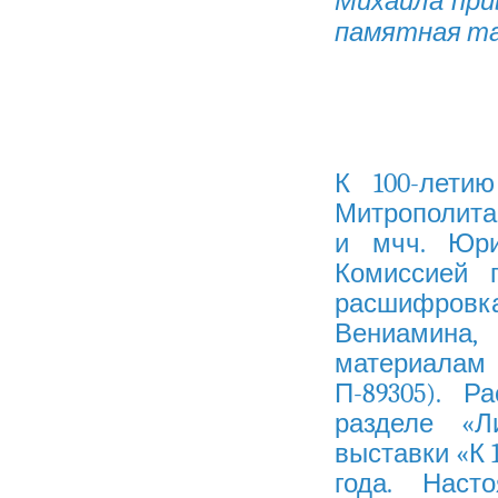
Михаила при
памятная та
К 100-лети
Митрополита
и мчч. Юри
Комиссией 
расшифровка
Вениамина,
материалам
П-89305). 
разделе «Л
выставки «К 
года. Наст