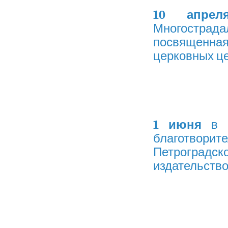
10 апрел
Многостра
посвященна
церковных це
1 июня
в М
благотворите
Петроградско
издательство