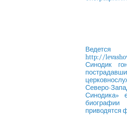
Ведется 
http://levas
Синодик го
пострадав
церковносл
Северо-Запа
Синодика» 
биографии 
приводятся 