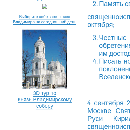
Память св
священноис
Выберите себе завет князя
Владимира на сегодняшний день
октября;
Честные 
обретени
им досто
Писать н
поклоне
Вселенск
3D тур по
Князь-Владимирскому
4 сентября 
собору
Москве Свя
Руси Кири
священнои