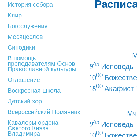
Расписа
История собора
Клир
Богослужения
Месяцеслов
Синодики
М
В помощь
преподавателям Основ
45
9
Исповедь
Православной культуры
00
10
Божестве
Оглашение
00
18
Акафист 
Воскресная школа
Детский хор
Всероссийский Помянник
Мч
45
Кавалеры ордена
9
Исповедь
Святого Князя
00
Владимира
10
Божестве