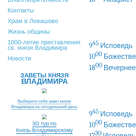
Контакты
Храм в Левашово
Жизнь общины
1000-летие преставления
45
9
Исповедь
св. князя Владимира
00
10
Божестве
Новости
00
18
Вечернее
ЗАВЕТЫ КНЯЗЯ
ВЛАДИМИРА
Выберите себе завет князя
Владимира на сегодняшний день
45
9
Исповедь
00
10
Божестве
3D тур по
Князь-Владимирскому
30
17
Исповедь