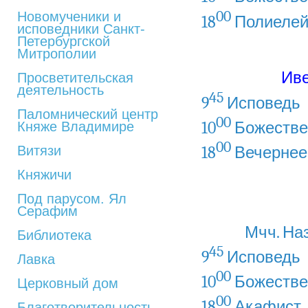
00
Новомученики и
18
Полиеле
исповедники Санкт-
Петербургской
Митрополии
Иве
Просветительская
деятельность
45
9
Исповедь
Паломнический центр
00
10
Божестве
Княже Владимире
00
18
Вечернее
Витязи
Княжичи
Под парусом. Ял
Серафим
Мчч. Наз
Библиотека
45
9
Исповедь
Лавка
00
10
Божестве
Церковный дом
00
18
Акафист
Благотворительность