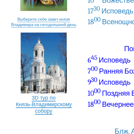
10
Божестве
30
17
Исповедь
00
Выберите себе завет князя
18
Всенощно
Владимира на сегодняшний день
По
45
6
Исповедь
00
7
Ранняя Бо
30
9
Исповедь
00
10
Поздняя 
3D тур по
00
18
Вечернее
Князь-Владимирскому
собору
Блж. 