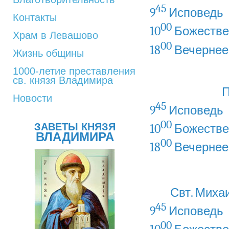
45
9
Исповедь
Контакты
00
10
Божестве
Храм в Левашово
00
18
Вечернее
Жизнь общины
1000-летие преставления
св. князя Владимира
П
Новости
45
9
Исповедь
00
ЗАВЕТЫ КНЯЗЯ
10
Божестве
ВЛАДИМИРА
00
18
Вечернее
Свт. Миха
45
9
Исповедь
00