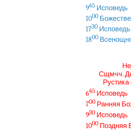
45
9
Исповедь
00
10
Божестве
30
17
Исповедь
00
18
Всенощно
Не
Сщмчч. Ди
Рустика
45
6
Исповедь
00
7
Ранняя Бо
30
9
Исповедь
00
10
Поздняя 