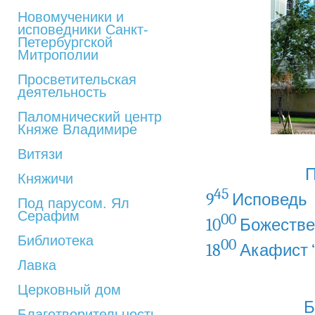
Новомученики и
исповедники Санкт-
Петербургской
Митрополии
Просветительская
деятельность
Паломнический центр
Княже Владимире
Витязи
П
Княжичи
45
9
Исповедь
Под парусом. Ял
Серафим
00
10
Божестве
Библиотека
00
18
Акафист 
Лавка
Церковный дом
Б
Благотворительность