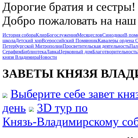
Дорогие братия и сестры!
Добро пожаловать на наш 
История собора
Клир
Богослужения
Месяцеслов
Синодики
В пом
школа
Детский хор
Всероссийский Помянник
Кавалеры ордена 
Петербургской Митрополии
Просветительская деятельность
Пал
Серафим
Библиотека
Лавка
Церковный дом
Благотворительность
князя Владимира
Новости
ЗАВЕТЫ КНЯЗЯ
ВЛАД
Выберите себе завет кн
день
3D тур по
Князь-Владимирскому со