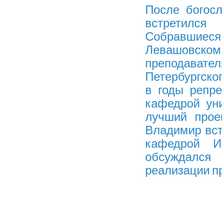
После богос
встретился
Собравшиес
Левашовском
преподавател
Петербургског
в годы репре
кафедрой ун
лучший прое
Владимир вст
кафедрой И
обсуждался
реализации пр