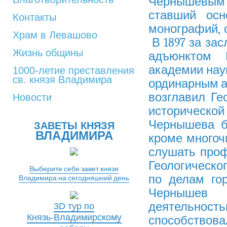
Чернышевым
ставший осн
Контакты
монографий, 
Храм в Левашово
В 1897 за зас
Жизнь общины
адъюнктом И
академии наук
1000-летие преставления
св. князя Владимира
ординарным а
возглавил Гео
Новости
исторической
Чернышева б
ЗАВЕТЫ КНЯЗЯ
ВЛАДИМИРА
кроме многоч
слушать проф
Геологическог
Выберите себе завет князя
по делам го
Владимира на сегодняшний день
Чернышев 
деятельност
3D тур по
Князь-Владимирскому
способство