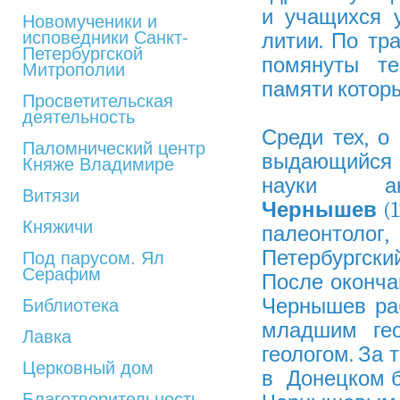
и учащихся 
Новомученики и
исповедники Санкт-
литии. По тр
Петербургской
помянуты те
Митрополии
памяти котор
Просветительская
деятельность
Среди тех, о
Паломнический центр
выдающийся 
Княже Владимире
науки ак
Витязи
Чернышев
(
Княжичи
палеонтолог
Петербургский
Под парусом. Ял
Серафим
После окончан
Чернышев раб
Библиотека
младшим ге
Лавка
геологом. За 
Церковный дом
в Донецком б
Благотворительность