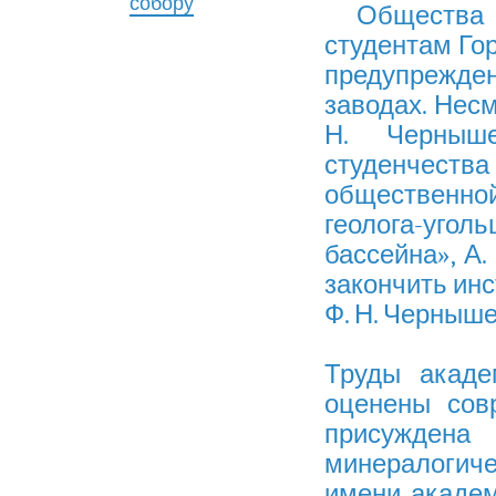
собору
Общества 
студентам Гор
предупрежден
заводах. Несм
Н. Черныш
студенчест
общественной 
геолога-уг
бассейна», А.
закончить инс
Ф. Н. Черныше
Труды акаде
оценены сов
присуждена
минералогиче
имени академи