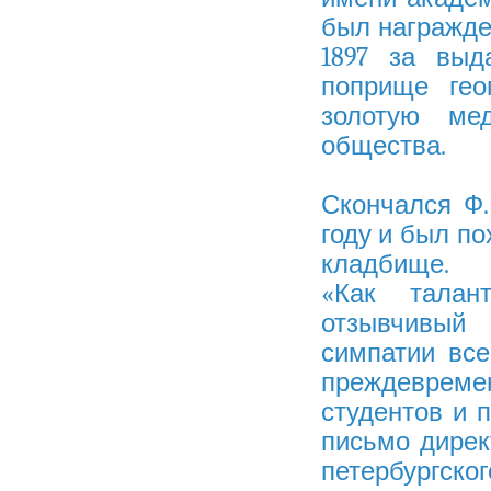
был награжде
1897 за выд
поприще гео
золотую мед
общества.
Скончался Ф.Н
году и был п
кладбище.
«Как тала
отзывчивый 
симпатии все
преждеврем
студентов и 
письмо дирек
петербургс