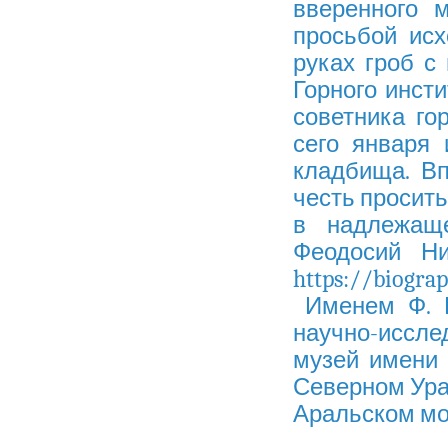
вверенного 
просьбой исх
руках гроб с
Горного инст
советника го
сего января 
кладбища. Вп
честь просить
в надлежащ
Феодосий Ни
https://biogra
Именем Ф. Н
научно-иссл
музей имени 
Северном Урал
Аральском мо