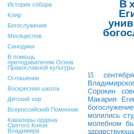
В 
История собора
Ег
Клир
унив
Богослужения
богос
Месяцеслов
Синодики
В помощь
преподавателям Основ
Православной культуры
15 сентябр
Оглашение
Владимирск
Воскресная школа
Сорокин сов
Макария Еги
Детский хор
богослужен
Всероссийский Помянник
молились сту
Кавалеры ордена
молебном бы
Святого Князя
Владимира
здравствующи