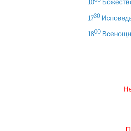
10
Божестве
30
17
Исповед
00
18
Всенощн
Не
П