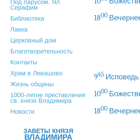
10
Божеств
Под парусом. Ял
Серафим
00
18
Вечерне
Библиотека
Лавка
Церковный дом
Благотворительность
Контакты
Храм в Левашово
45
9
Исповедь
Жизнь общины
00
10
Божеств
1000-летие преставления
св. князя Владимира
00
18
Вечерне
Новости
ЗАВЕТЫ КНЯЗЯ
ВЛАДИМИРА