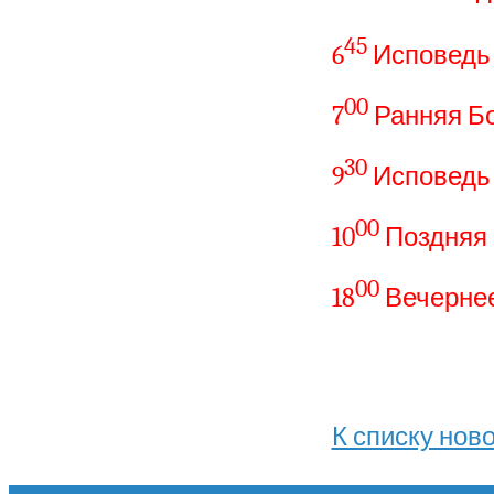
45
6
Исповедь
00
7
Ранняя Б
30
9
Исповедь
00
10
Поздняя
00
18
Вечерне
К списку нов