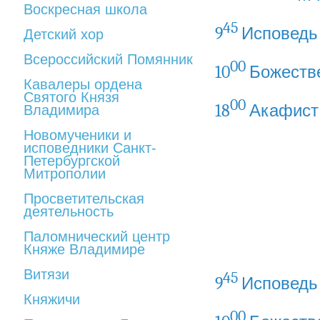
Воскресная школа
45
9
Исповедь
Детский хор
Всероссийский Помянник
00
10
Божеств
Кавалеры ордена
Святого Князя
00
18
Акафист
Владимира
Новомученики и
исповедники Санкт-
Петербургской
Митрополии
Просветительская
деятельность
Паломнический центр
Княже Владимире
Витязи
45
9
Исповедь
Княжичи
00