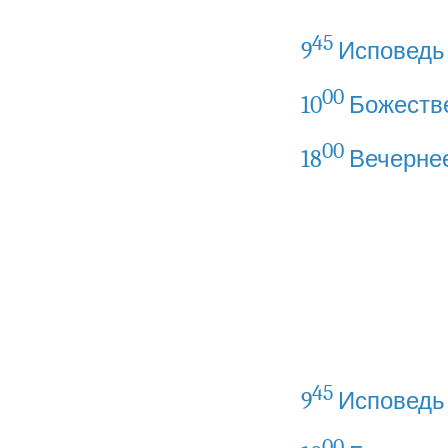
45
9
Исповедь
00
10
Божестве
00
18
Вечернее
45
9
Исповедь
00