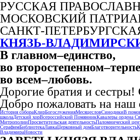
РУССКАЯ ПРАВОСЛАВН
МОСКОВСКИЙ ПАТРИА
САНКТ-ПЕТЕРБУРГСКА
КНЯЗЬ-ВЛАДИМИРСК
В главном
–
единство,
во второстепенном
–
терпе
во всем
–
любовь.
Дорогие братия и сестры!
Добро пожаловать на наш 
История собора
Клир
Богослужения
Месяцеслов
Синодики
В помо
школа
Детский хор
Всероссийский Помянник
Кавалеры ордена С
Митрополии
Просветительская деятельность
Паломнический цен
Серафим
Библиотека
Лавка
Церковный дом
Благотворительность
К
Владимира
Новости