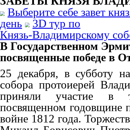
ЗАВЕТЫ КНЯЗЯ
ВЛАД
Выберите себе завет кня
день
3D тур по
Князь-Владимирскому соб
В Государственном Эрмит
посвященные победе в От
25 декабря, в субботу н
собора протоиерей Влад
приняли участие в то
посвященном годовщине п
войне 1812 года. Торжест
Михаил Борисович Пиотр