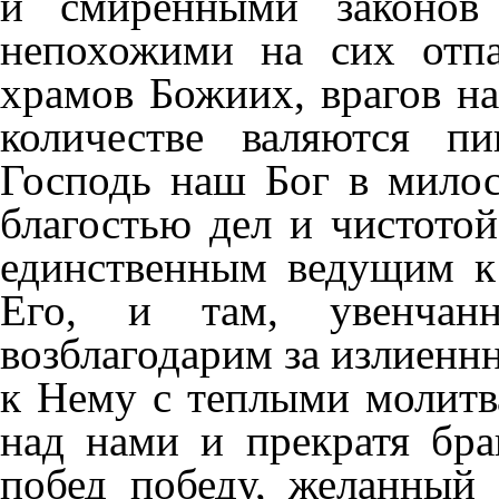
и смиренными законов 
непохожими на сих отп
храмов Божиих, врагов н
количестве валяются п
Господь наш Бог в милос
благостью дел и чистото
единственным ведущим к
Его, и там, увенчан
возблагодарим за излиенн
к Нему с теплыми молитв
над нами и прекратя бр
побед победу, желанный