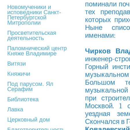
поминали поч
Новомученики и
тех препода
исповедники Санкт-
Петербургской
которых прих
Митрополии
Ныне списо
Просветительская
именами:
деятельность
Паломнический центр
Чирков Вла
Княже Владимире
инженер-стро
Витязи
Горный инсти
Княжичи
музыкальном
Большом т
Под парусом. Ял
Серафим
музыкальной б
при строите
Библиотека
Москвой. 1 
Лавка
уездная зе
Церковный дом
Скончался в 
Ковалевский
Благотворительность