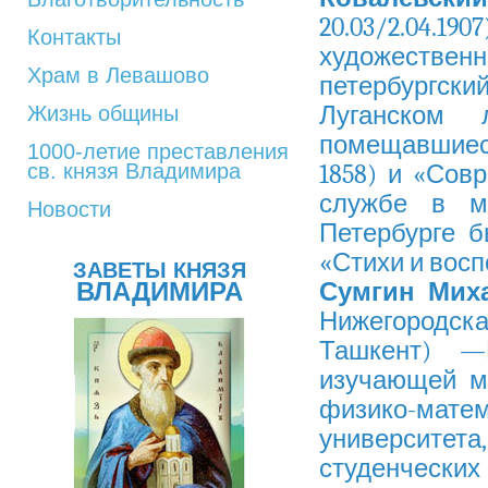
20.03/2.04.1
Контакты
художествен
Храм в Левашово
петербургс
Луганском 
Жизнь общины
помещавшиеся
1000-летие преставления
св. князя Владимира
1858) и «Совр
службе в мо
Новости
Петербурге б
«Стихи и вос
ЗАВЕТЫ КНЯЗЯ
ВЛАДИМИРА
Сумгин Мих
Нижегородс
Ташкент) —П
изучающей м
физико-матем
университета
студенческих