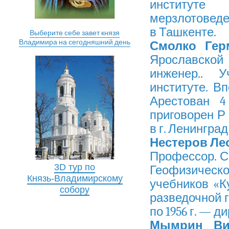
институт
мерзлотоведен
в Ташкенте.
Выберите себе завет князя
Владимира на сегодняшний день
Смолко Гер
Ярославской г
инженер.. 
институте. В
Арестован 4
приговорен Р
в г. Ленинград
Нестеров Ле
Профессор. С 
3D тур по
Геофизическо
Князь-Владимирскому
учебников «К
собору
разведочной ге
по 1956 г. — 
Мымрин Ви