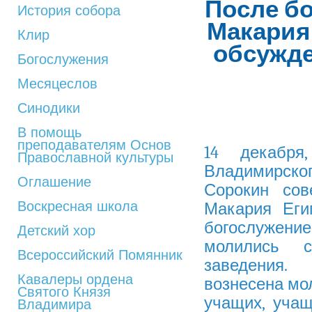
После бо
История собора
Макария
Клир
обсужде
Богослужения
Месяцеслов
Синодики
В помощь
преподавателям Основ
14 декабря
Православной культуры
Владимирск
Оглашение
Сорокин сов
Воскресная школа
Макария Еги
богослужен
Детский хор
молились с
Всероссийский Помянник
заведения.
Кавалеры ордена
вознесена мо
Святого Князя
учащих, учащ
Владимира