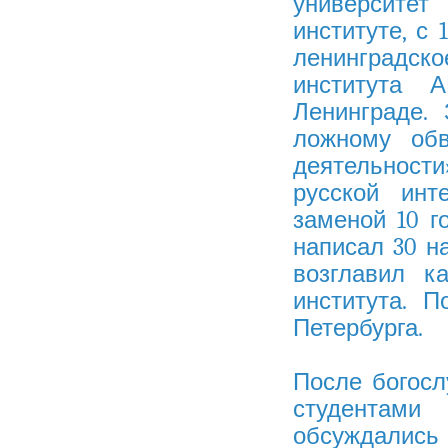
университет 
институте, с 
ленинградс
института 
Ленинграде.
ложному обв
деятельности
русской инт
заменой 10 
написал 30 на
возглавил к
института. 
Петербурга.
После богосл
студентами
обсуждались