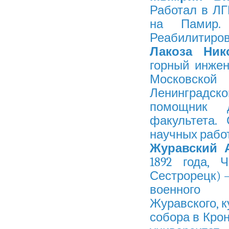
Работал в ЛГ
на Памир.
Реабилитирова
Лакоза Ник
горный инжен
Московской
Ленинградск
помощник де
факультета.
научных работ
Журавский 
1892 года, 
Сестрорецк) 
военного в
Журавского, 
собора в Кро