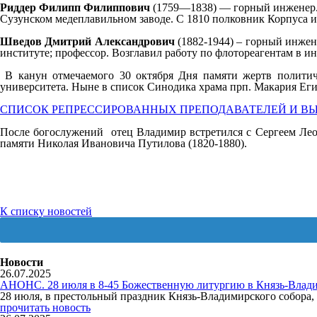
Риддер Филипп Филиппович
(1759—1838) — горный инженер. 
Сузунском медеплавильном заводе. С 1810 полковник Корпуса ин
Шведов Дмитрий Александрович
(1882-1944) – горный инже
институте; профессор. Возглавил работу по флотореагентам в и
В канун отмечаемого 30 октября Дня памяти жертв политич
университета. Ныне в список Синодика храма прп. Макария Еги
СПИСОК РЕПРЕССИРОВАННЫХ ПРЕПОДАВАТЕЛЕЙ И В
После богослужений отец Владимир встретился с Сергеем Лео
памяти Николая Ивановича Путилова (1820-1880).
К списку новостей
Новости
26.07.2025
АНОНС. 28 июля в 8-45 Божественную литургию в Князь-Влади
28 июля, в престольный праздник Князь-Владимирского собор
прочитать новость