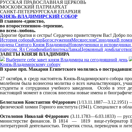
РУССКАЯ ПРАВОСЛАВНАЯ ЦЕРКОВЬ
МОСКОВСКИЙ ПАТРИАРХАТ
САНКТ-ПЕТЕРБУРГСКАЯ ЕПАРХИЯ
КНЯЗЬ-ВЛАДИМИРСКИЙ СОБОР
В главном
–
единство,
во второстепенном
–
терпение,
во всем
–
любовь.
Дорогие братия и сестры! Сердечно приветствуем Вас! Добро по
История собора
Клир
Богослужения
Месяцеслов
Синодики
В помо
ордена Святого Князя Владимира
Новомученики и исповедники
парусом. Ял Серафим
Библиотека
Лавка
Церковный дом
Благотво
ЗАВЕТЫ КНЯЗЯ
ВЛАДИМИРА
Выберите себе завет князя Владимира на сегодняшний день
Князь-Владимирскому собору
В храме прп. Макария Египетского молились о пострадавших
27 октября, в среду настоятель Князь-Владимирского собора п
молебном была вознесена молитва о всех начальствующих, уча
студенты и сотрудники учебного заведения. Особо в этот 
настоящий момент в список внесены новые имена и биографиче
Белоглазов
Константин Фёдорович
(1/13.11.1887—3.12.1951) 
физической химии Горного института (1941). Специалист в обла
Остолопов Николай Фёдорович
(3.11.1783—6.03.1833) — рус
министерстве финансов. В 1814 — 1819 вице-губернатор Во
литературной деятельностью. Теоретик стиха, переводчик и лит