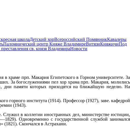
скресная школа
Детский хор
Всероссийский Помянник
Кавалеры
ть
Паломнический центр Княже Владимире
Витязи
Княжичи
Под
 преставления св. князя Владимира
Новости
я в храме прп. Макария Египетского в Горном университете. За
ших. За богослужениями пел хор храма прп. Макария, молились
и, дни памяти которых приходятся на ближайшую неделю. На
го горного института (1914). Профессор (1927), заве. кафедро
ремии (1943).
е. Служил в коллегии иностранных дел, министерстве юстиции
—1829). Одновременно с государственной службой занимался
» (1821). Скончался в Астрахани.