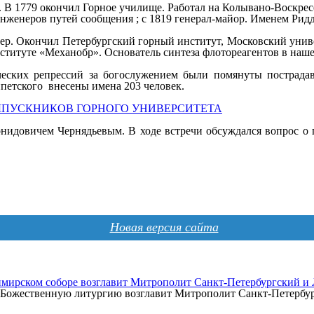
В 1779 окончил Горное училище. Работал на Колывано-Воскресе
женеров путей сообщения ; с 1819 генерал-майор. Именем Ридде
нер. Окончил Петербургский горный институт, Московский уни
нституте «Механобр». Основатель синтеза флотореагентов в наше
еских репрессий за богослужением были помянуты пострада
петского внесены имена 203 человек.
ЫПУСКНИКОВ ГОРНОГО УНИВЕРСИТЕТА
нидовичем Чернядьевым. В ходе встречи обсуждался вопрос о
Новая версия сайта
мирском соборе возглавит Митрополит Санкт-Петербургский и
а, Божественную литургию возглавит Митрополит Санкт-Петерб