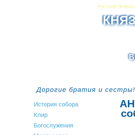
РУССКАЯ ПРАВОС
КНЯ
в
Дорогие братия и сестры!
АН
История собора
со
Клир
Богослужения