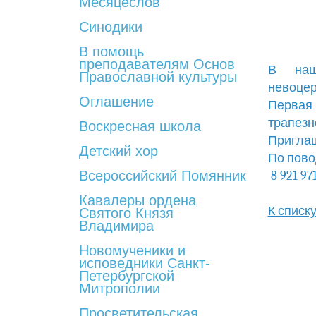
Месяцеслов
Синодики
В помощь
преподавателям Основ
В наш
Православной культуры
невоцер
Оглашение
Первая 
трапезн
Воскресная школа
Приглаш
Детский хор
По пово
Всероссийский Помянник
8 921 97
Кавалеры ордена
К списк
Святого Князя
Владимира
Новомученики и
исповедники Санкт-
Петербургской
Митрополии
Просветительская