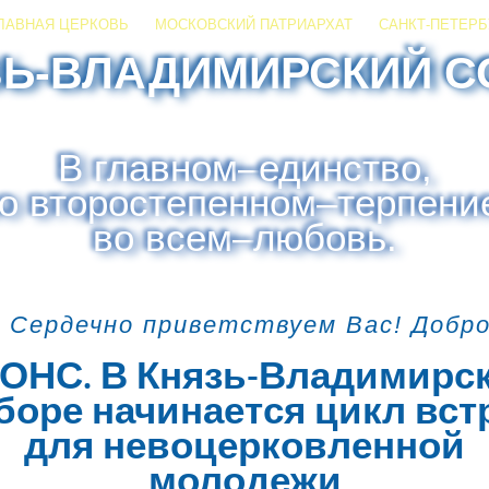
ЛАВНАЯ ЦЕРКОВЬ
МОСКОВСКИЙ ПАТРИАРХАТ
САНКТ-ПЕТЕРБ
ЗЬ-ВЛАДИМИРСКИЙ С
В главном
–
единство,
о второстепенном
–
терпени
во всем
–
любовь.
 Сердечно приветствуем Вас! Добр
ОНС. В Князь-Владимирс
боре начинается цикл вст
для невоцерковленной
молодежи