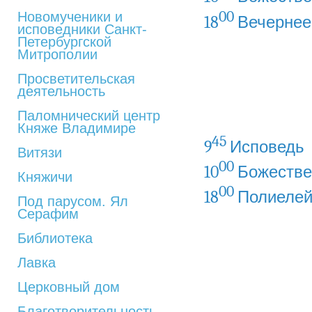
00
Новомученики и
18
Вечернее
исповедники Санкт-
Петербургской
Митрополии
Просветительская
деятельность
Паломнический центр
Княже Владимире
45
9
Исповедь
Витязи
00
10
Божестве
Княжичи
00
18
Полиеле
Под парусом. Ял
Серафим
Библиотека
Лавка
Церковный дом
Благотворительность