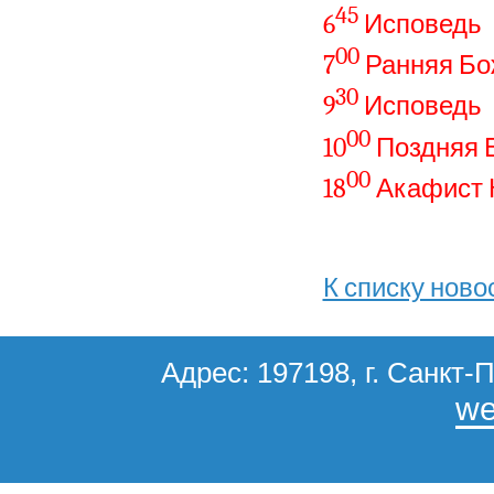
45
6
Исповедь
00
7
Ранняя Бо
30
9
Исповедь
00
10
Поздняя 
00
18
Акафист 
К списку ново
Адрес: 197198, г. Санкт-П
we