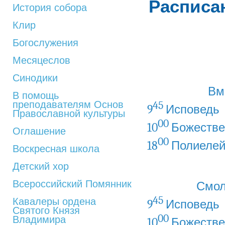
Расписа
История собора
Клир
Богослужения
Месяцеслов
Синодики
Вм
В помощь
преподавателям Основ
45
9
Исповедь
Православной культуры
00
10
Божестве
Оглашение
00
18
Полиеле
Воскресная школа
Детский хор
Всероссийский Помянник
Смол
45
Кавалеры ордена
9
Исповедь
Святого Князя
00
Владимира
10
Божестве