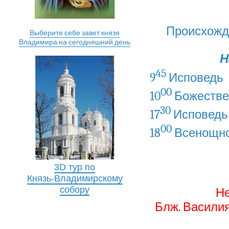
Происхожд
Выберите себе завет князя
Владимира на сегодняшний день
Н
45
9
Исповедь
00
10
Божестве
30
17
Исповедь
00
18
Всенощно
3D тур по
Князь-Владимирскому
собору
Не
Блж. Василия