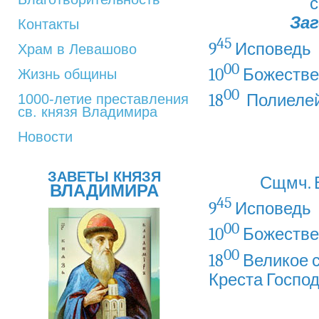
с
Заг
Контакты
45
9
Исповедь
Храм в Левашово
00
10
Божестве
Жизнь общины
00
18
Полиеле
1000-летие преставления
св. князя Владимира
Новости
ЗАВЕТЫ КНЯЗЯ
Сщмч. 
ВЛАДИМИРА
45
9
Исповедь
00
10
Божестве
00
18
Великое 
Креста Госпо