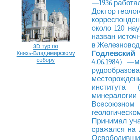
—1936 работа
Доктор геолог
корреспонден
около 120 на
назван источ
в Железновод
3D тур по
Годлевский
Князь-Владимирскому
собору
4.06.1984) —
рудообразова
месторождени
института 
минералогии
Всесоюзно
геологическ
Принимал уча
сражался на 
Освободивш