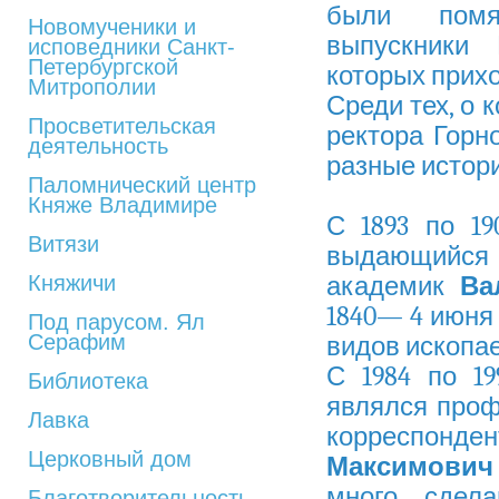
были помян
Новомученики и
выпускники 
исповедники Санкт-
Петербургской
которых прих
Митрополии
Среди тех, о 
Просветительская
ректора Горно
деятельность
разные истор
Паломнический центр
Княже Владимире
С 1893 по 19
Витязи
выдающийся
Княжичи
академик
Ва
1840— 4 июня 
Под парусом. Ял
Серафим
видов ископа
С 1984 по 19
Библиотека
являлся профе
Лавка
корреспонден
Церковный дом
Максимович
много сдел
Благотворительность