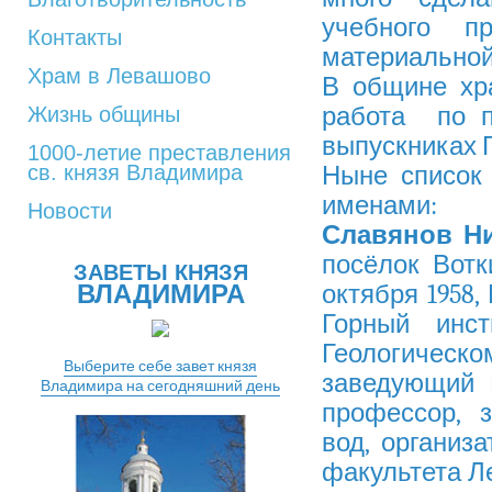
учебного п
Контакты
материальной
Храм в Левашово
В общине хр
работа по п
Жизнь общины
выпускниках Г
1000-летие преставления
св. князя Владимира
Ныне список
именами:
Новости
Славянов
Н
посёлок Вотк
ЗАВЕТЫ КНЯЗЯ
ВЛАДИМИРА
октября 1958,
Горный инс
Геологичес
Выберите себе завет князя
заведующий 
Владимира на сегодняшний день
профессор, 
вод, организ
факультета Ле