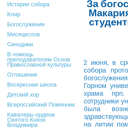
За бого
История собора
Макария
Клир
студент
Богослужения
Месяцеслов
Синодики
В помощь
преподавателям Основ
2 июня, в ср
Православной культуры
собора прот
Оглашение
богослужения
Воскресная школа
Горном униве
храма прп.
Детский хор
сотрудники у
Всероссийский Помянник
была возн
Кавалеры ордена
здравствующи
Святого Князя
на литии по
Владимира