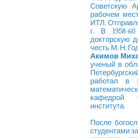
Советскую А
рабочем мест
ИТЛ. Отправле
г. В 1958-6
докторскую ди
честь М. Н. Г
Акимов
Мих
ученый в обл
Петербургский
работал в Г
математичес
кафедрой т
института.
После богосл
студентами з