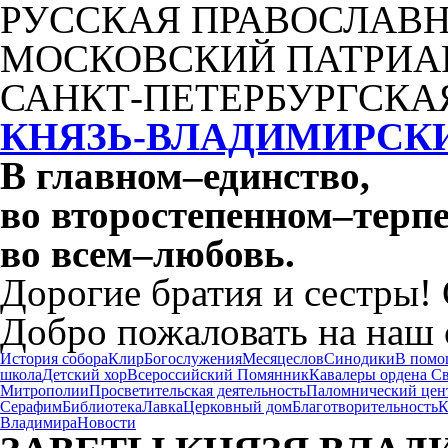
РУССКАЯ ПРАВОСЛАВН
МОСКОВСКИЙ ПАТРИА
САНКТ-ПЕТЕРБУРГСКА
КНЯЗЬ-ВЛАДИМИРСК
В главном
–
единство,
во второстепенном
–
терпе
во всем
–
любовь.
Дорогие братия и сестры!
Добро пожаловать на наш 
История собора
Клир
Богослужения
Месяцеслов
Синодики
В помо
школа
Детский хор
Всероссийский Помянник
Кавалеры ордена С
Митрополии
Просветительская деятельность
Паломнический цен
Серафим
Библиотека
Лавка
Церковный дом
Благотворительность
К
Владимира
Новости