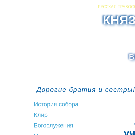
РУССКАЯ ПРАВОС
КНЯ
в
Дорогие братия и сестры!
История собора
Клир
Богослужения
у