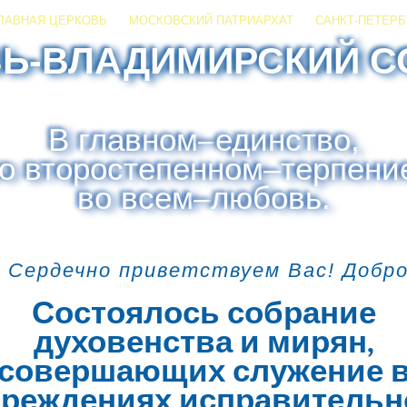
ЛАВНАЯ ЦЕРКОВЬ
МОСКОВСКИЙ ПАТРИАРХАТ
САНКТ-ПЕТЕРБ
ЗЬ-ВЛАДИМИРСКИЙ С
В главном
–
единство,
о второстепенном
–
терпени
во всем
–
любовь.
 Сердечно приветствуем Вас! Добр
Состоялось собрание
духовенства и мирян,
совершающих служение 
чреждениях исправительн