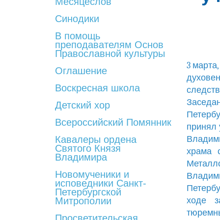
Месяцеслов
Синодики
В помощь
преподавателям Основ
Православной культуры
3 марта
Оглашение
духове
Воскресная школа
следст
Заседа
Детский хор
Петерб
Всероссийский Помянник
принял 
Кавалеры ордена
Владим
Святого Князя
храма 
Владимира
Металл
Новомученики и
Владим
исповедники Санкт-
Петербу
Петербургской
Митрополии
ходе з
тюремн
Просветительская