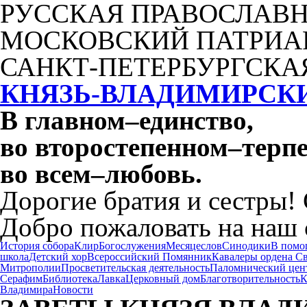
РУССКАЯ ПРАВОСЛАВН
МОСКОВСКИЙ ПАТРИА
САНКТ-ПЕТЕРБУРГСКА
КНЯЗЬ-ВЛАДИМИРСК
В главном
–
единство,
во второстепенном
–
терпе
во всем
–
любовь.
Дорогие братия и сестры!
Добро пожаловать на наш 
История собора
Клир
Богослужения
Месяцеслов
Синодики
В помо
школа
Детский хор
Всероссийский Помянник
Кавалеры ордена С
Митрополии
Просветительская деятельность
Паломнический цен
Серафим
Библиотека
Лавка
Церковный дом
Благотворительность
К
Владимира
Новости