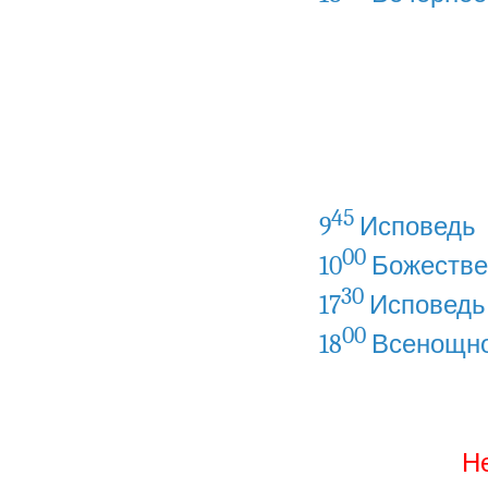
45
9
Исповедь
00
10
Божестве
30
17
Исповедь
00
18
Всенощно
Не