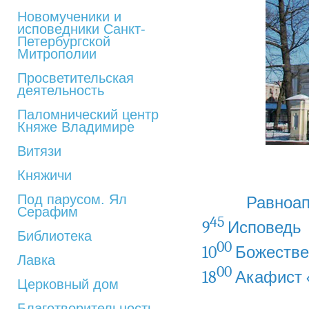
Новомученики и
исповедники Санкт-
Петербургской
Митрополии
Просветительская
деятельность
Паломнический центр
Княже Владимире
Витязи
Княжичи
Под парусом. Ял
Равноап
Серафим
45
9
Исповедь
Библиотека
00
10
Божестве
Лавка
00
18
Акафист 
Церковный дом
Благотворительность