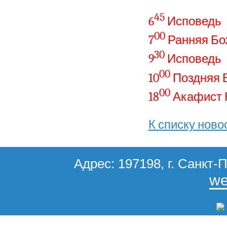
45
6
Исповедь
00
7
Ранняя Бо
30
9
Исповедь
00
10
Поздняя 
00
18
Акафист 
К списку ново
Адрес: 197198, г. Санкт-П
we