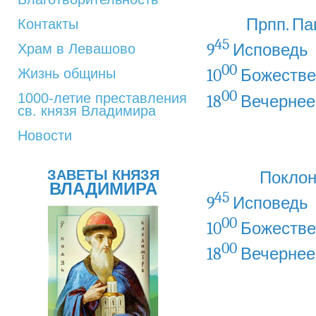
Прпп. Па
Контакты
45
9
Исповедь
Храм в Левашово
00
Жизнь общины
10
Божестве
00
1000-летие преставления
18
Вечернее
св. князя Владимира
Новости
ЗАВЕТЫ КНЯЗЯ
Поклон
ВЛАДИМИРА
45
9
Исповедь
00
10
Божестве
00
18
Вечернее