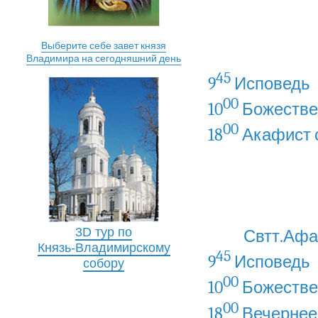
Выберите себе завет князя
Владимира на сегодняшний день
45
9
Исповедь
00
10
Божестве
00
18
Акафист с
3D тур по
Свтт.Афа
Князь-Владимирскому
45
9
Исповедь
собору
00
10
Божестве
00
18
Вечернее