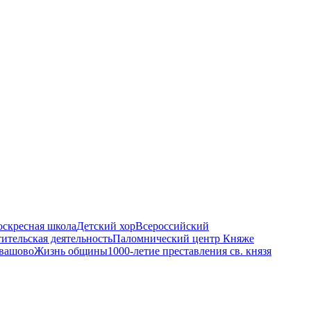
оскресная школа
Детский хор
Всероссийский
ительская деятельность
Паломнический центр Княже
евашово
Жизнь общины
1000-летие преставления св. князя