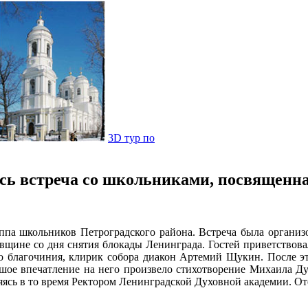
3D тур по
ась встреча со школьниками, посвященн
уппа школьников Петроградского района. Встреча была организ
овщине со дня снятия блокады Ленинграда. Гостей приветствова
благочиния, клирик собора диакон Артемий Щукин. После этог
ьшое впечатление на него произвело стихотворение Михаила Д
яясь в то время Ректором Ленинградской Духовной академии. О