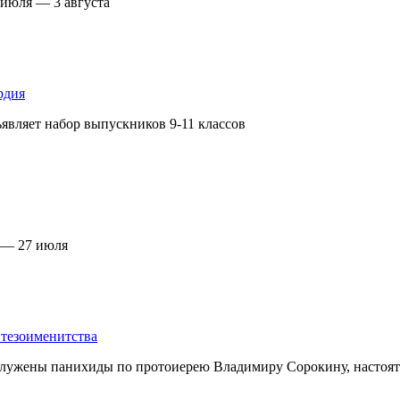
 июля — 3 августа
рдия
являет набор выпускников 9-11 классов
 — 27 июля
тезоименитства
лужены панихиды по протоиерею Владимиру Сорокину, настояте