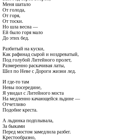
Меня шатало
От голода,
От горя,
От тоски.
Но шла весна —
Ей было горя мало
До этих бед.
Разбитый на куски,
Как рафинад сырой и ноздреватый,
Под голубой Литейного пролет,
Размеренно раскачивая латы,
Шел по Неве с Дороги жизни лед.
И где-то там
Невы посередине,
Я увидал с Литейного моста
На медленно качающейся льдине —
Отчетливо
Подобие креста.
А льдинка подплывала,
За быками
Перед мостом замедлила разбег.
Крестообразно,