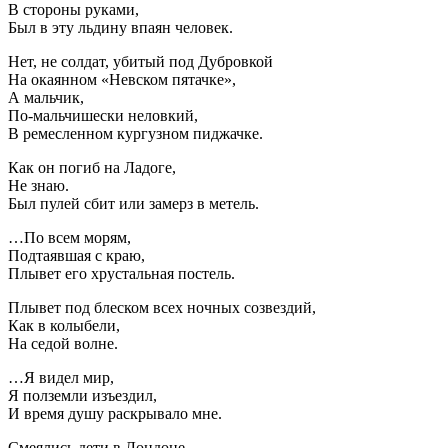
В стороны руками,
Был в эту льдину впаян человек.
Нет, не солдат, убитый под Дубровкой
На окаянном «Невском пятачке»,
А мальчик,
По-мальчишески неловкий,
В ремесленном кургузном пиджачке.
Как он погиб на Ладоге,
Не знаю.
Был пулей сбит или замерз в метель.
…По всем морям,
Подтаявшая с краю,
Плывет его хрустальная постель.
Плывет под блеском всех ночных созвездий,
Как в колыбели,
На седой волне.
…Я видел мир,
Я полземли изъездил,
И время душу раскрывало мне.
Смеялись дети в Лондоне.