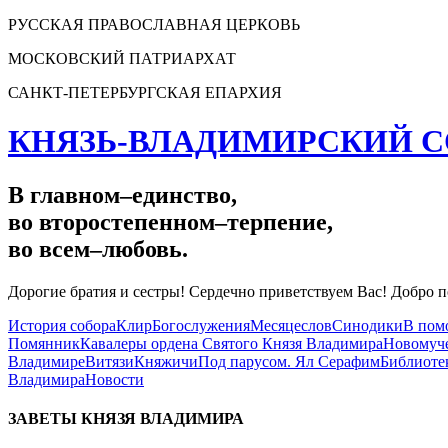
РУССКАЯ ПРАВОСЛАВНАЯ ЦЕРКОВЬ
МОСКОВСКИЙ ПАТРИАРХАТ
САНКТ-ПЕТЕРБУРГСКАЯ ЕПАРХИЯ
КНЯЗЬ-ВЛАДИМИРСКИЙ С
В главном
–
единство,
во второстепенном
–
терпение,
во всем
–
любовь.
Дорогие братия и сестры! Сердечно приветствуем Вас! Добро п
История собора
Клир
Богослужения
Месяцеслов
Синодики
В пом
Помянник
Кавалеры ордена Святого Князя Владимира
Новомуче
Владимире
Витязи
Княжичи
Под парусом. Ял Серафим
Библиоте
Владимира
Новости
ЗАВЕТЫ КНЯЗЯ
ВЛАДИМИРА