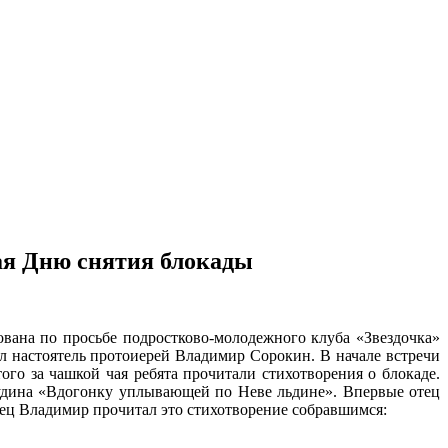
ая Дню снятия блокады
ована по просьбе подростково-молодежного клуба «Звездочка»
л настоятель протоиерей Владимир Сорокин. В начале встречи
о за чашкой чая ребята прочитали стихотворения о блокаде.
удина «Вдогонку уплывающей по Неве льдине». Впервые отец
тец Владимир прочитал это стихотворение собравшимся: