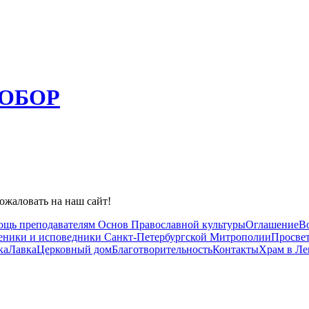
ОБОР
ожаловать на наш сайт!
ощь преподавателям Основ Православной культуры
Оглашение
В
ники и исповедники Санкт-Петербургской Митрополии
Просвет
ка
Лавка
Церковный дом
Благотворительность
Контакты
Храм в Л