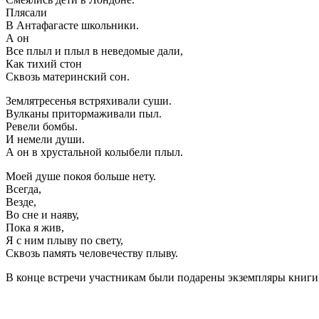
Плясали
В Антафагасте школьники.
А он
Все плыл и плыл в неведомые дали,
Как тихий стон
Сквозь материнский сон.
Землятресенья встряхивали суши.
Вулканы притормаживали пыл.
Ревели бомбы.
И немели души.
А он в хрустальной колыбели плыл.
Моей душе покоя больше нету.
Всегда,
Везде,
Во сне и наяву,
Пока я жив,
Я с ним плыву по свету,
Сквозь память человечеству плыву.
В конце встречи участникам были подарены экземпляры книги