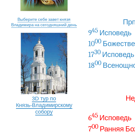
Выберите себе завет князя
Прп
Владимира на сегодняшний день
45
9
Исповедь
00
10
Божестве
30
17
Исповедь
00
18
Всенощно
Не
3D тур по
Князь-Владимирскому
собору
45
6
Исповедь
00
7
Ранняя Бо