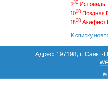
30
9
Исповедь
00
10
Поздняя 
00
18
Акафист 
К списку ново
Адрес: 197198, г. Санкт-П
we