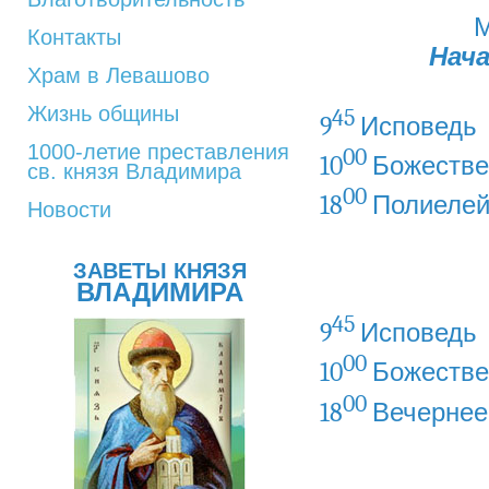
М
Контакты
Нач
Храм в Левашово
Жизнь общины
45
9
Исповедь
1000-летие преставления
00
10
Божестве
св. князя Владимира
00
18
Полиеле
Новости
ЗАВЕТЫ КНЯЗЯ
ВЛАДИМИРА
45
9
Исповедь
00
10
Божестве
00
18
Вечернее