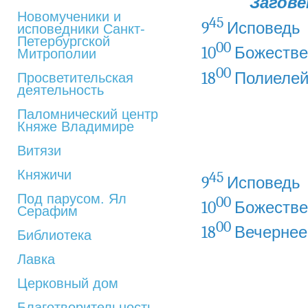
Загове
Новомученики и
45
9
Исповедь
исповедники Санкт-
Петербургской
00
10
Божестве
Митрополии
00
18
Полиеле
Просветительская
деятельность
Паломнический центр
Княже Владимире
Витязи
Княжичи
45
9
Исповедь
Под парусом. Ял
00
10
Божестве
Серафим
00
18
Вечернее
Библиотека
Лавка
Церковный дом
Благотворительность