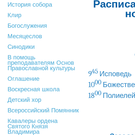
Расписа
История собора
н
Клир
Богослужения
Месяцеслов
Синодики
В помощь
преподавателям Основ
Православной культуры
45
9
Исповедь
Оглашение
00
10
Божестве
Воскресная школа
00
18
Полиеле
Детский хор
Всероссийский Помянник
Кавалеры ордена
Святого Князя
Владимира