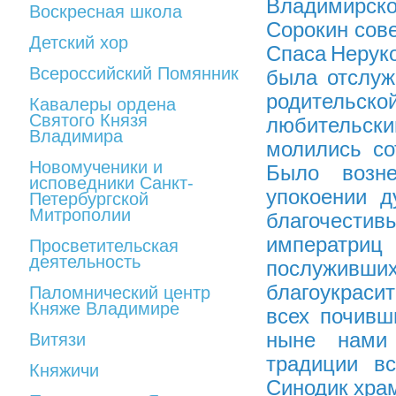
Владимирск
Воскресная школа
Сорокин сов
Детский хор
Спаса Неруко
Всероссийский Помянник
была отслуж
родительск
Кавалеры ордена
Святого Князя
любительски
Владимира
молились со
Новомученики и
Было возн
исповедники Санкт-
упокоении 
Петербургской
Митрополии
благочести
императриц
Просветительская
деятельность
послуживших
благоукраси
Паломнический центр
Княже Владимире
всех почивш
ныне нами 
Витязи
традиции в
Княжичи
Синодик храм