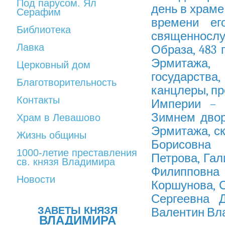
Под парусом. Ял
день в храме
Серафим
времени ег
Библиотека
священнослу
Лавка
Образа, 483 
Эрмитажа,
Церковный дом
государства
Благотворительность
канцлеры, п
Контакты
Империи – 
Зимнем двор
Храм в Левашово
Эрмитажа, с
Жизнь общины
Борисовна 
1000-летие преставления
Петрова, Га
св. князя Владимира
Филипповн
Новости
Коршунова, 
Сергеевна 
ЗАВЕТЫ КНЯЗЯ
Валентин Вл
ВЛАДИМИРА