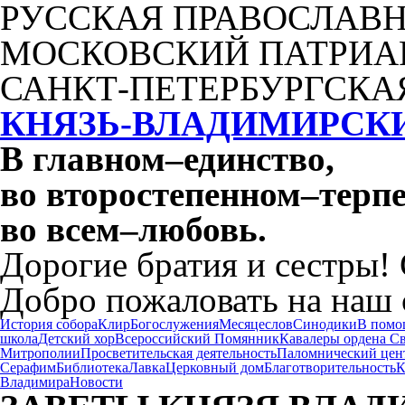
РУССКАЯ ПРАВОСЛАВН
МОСКОВСКИЙ ПАТРИА
САНКТ-ПЕТЕРБУРГСКА
КНЯЗЬ-ВЛАДИМИРСК
В главном
–
единство,
во второстепенном
–
терпе
во всем
–
любовь.
Дорогие братия и сестры!
Добро пожаловать на наш 
История собора
Клир
Богослужения
Месяцеслов
Синодики
В помо
школа
Детский хор
Всероссийский Помянник
Кавалеры ордена С
Митрополии
Просветительская деятельность
Паломнический цен
Серафим
Библиотека
Лавка
Церковный дом
Благотворительность
К
Владимира
Новости