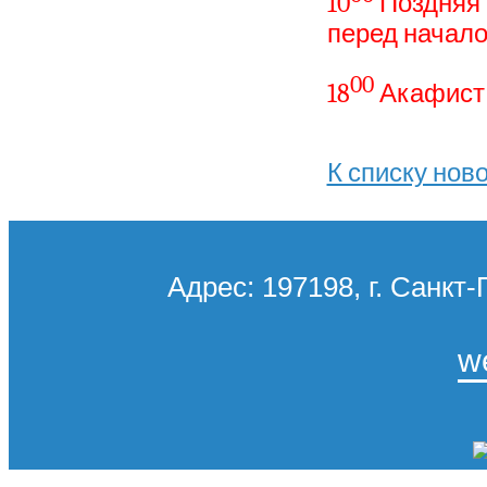
10
Поздняя
перед начал
00
18
Акафист
К списку нов
Адрес: 197198, г. Санкт-
w