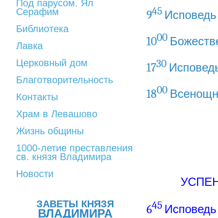
Под парусом. Ял
45
Серафим
9
Исповедь
Библиотека
00
10
Божеств
Лавка
Церковный дом
30
17
Исповед
Благотворительность
00
18
Всенощно
Контакты
Храм в Левашово
Жизнь общины
1000-летие преставления
св. князя Владимира
Новости
УСПЕ
ЗАВЕТЫ КНЯЗЯ
45
6
Исповедь
ВЛАДИМИРА