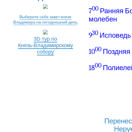
00
7
Ранняя Б
Выберите себе завет князя
молебен
Владимира на сегодняшний день
30
9
Исповедь
3D тур по
Князь-Владимирскому
00
10
Поздняя 
собору
00
18
Полиеле
Перенес
Неру