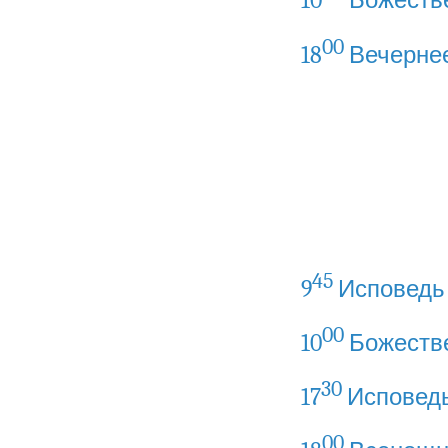
10
Божеств
00
18
Вечерне
45
9
Исповедь
00
10
Божеств
30
17
Исповед
00