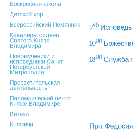
Воскресная школа
Детский хор
45
Всероссийский Помянник
9
Исповедь
Кавалеры ордена
Святого Князя
00
10
Божеств
Владимира
Новомученики и
00
18
Служба п
исповедники Санкт-
Петербургской
Митрополии
Просветительская
деятельность
Паломнический центр
Княже Владимире
Витязи
Княжичи
Прп. Федосия