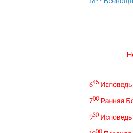
18
Всенощн
Н
45
6
Исповедь
00
7
Ранняя Б
30
9
Исповедь
00