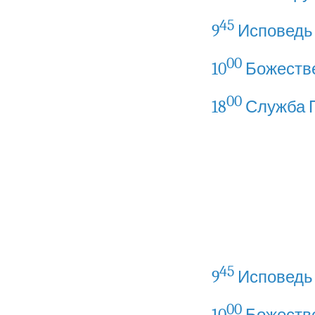
45
9
Исповедь
00
10
Божеств
00
18
Служба 
45
9
Исповедь
00